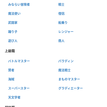
みならい冒険者
戦士
魔法使い
僧侶
武闘家
船乗り
踊り子
レンジャー
遊び人
商人
上級職
バトルマスター
パラディン
賢者
魔法戦士
海賊
まものマスター
スーパースター
グラディエーター
天文学者