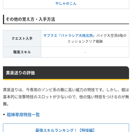
やしゃのこん
その他の覚え方・入手方法
サブクエ「バトラシア大陸北西」
パイク大空洞4階の
クエスト入手
ミッションクリア報酬
職業スキル
-
黄泉送りの評価
黄泉送りは、今専用のゾンビ系の敵に高い威力の特技です。しかし、棍は
基本的に攻撃特技のスロットが少ないので、他の強い特技をつけるのが無
難。
棍棒専用特技一覧
最強スキルランキング！【特技編】