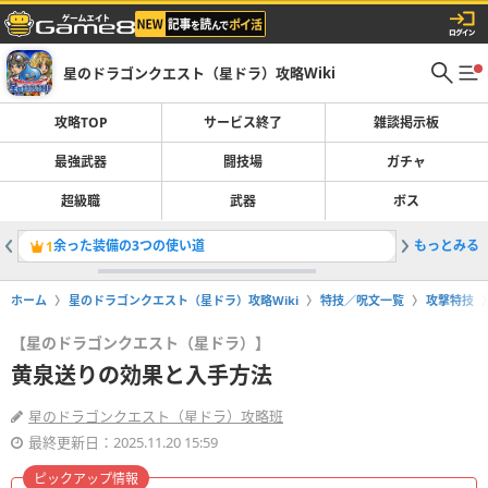
星のドラゴンクエスト（星ドラ）攻略Wiki
攻略TOP
サービス終了
雑談掲示板
最強武器
闘技場
ガチャ
超級職
武器
ボス
余った装備の3つの使い道
もっとみる
「ザバル
1
2
ホーム
星のドラゴンクエスト（星ドラ）攻略Wiki
特技／呪文一覧
攻撃特技
【星のドラゴンクエスト（星ドラ）】
黄泉送りの効果と入手方法
星のドラゴンクエスト（星ドラ）攻略班
最終更新日：2025.11.20 15:59
ピックアップ情報