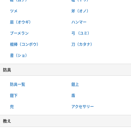
ツメ
斧（オノ）
扇（オウギ）
ハンマー
ブーメラン
弓 （ユミ）
棍棒（コンボウ）
刀（カタナ）
書（ショ）
防具
防具一覧
鎧上
鎧下
盾
兜
アクセサリー
教え