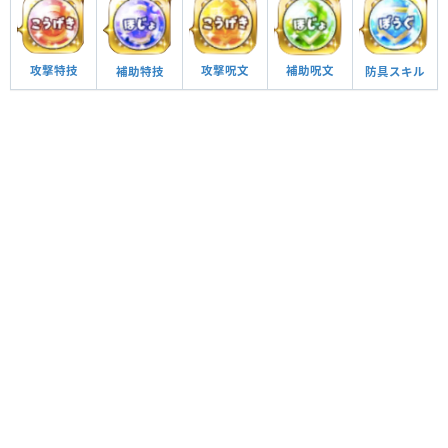
攻撃呪文
補助呪文
攻撃特技
防具スキル
補助特技