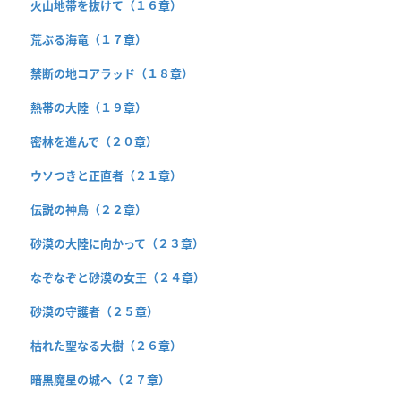
火山地帯を抜けて（１６章）
荒ぶる海竜（１７章）
禁断の地コアラッド（１８章）
熱帯の大陸（１９章）
密林を進んで（２０章）
ウソつきと正直者（２１章）
伝説の神鳥（２２章）
砂漠の大陸に向かって（２３章）
なぞなぞと砂漠の女王（２４章）
砂漠の守護者（２５章）
枯れた聖なる大樹（２６章）
暗黒魔星の城へ（２７章）