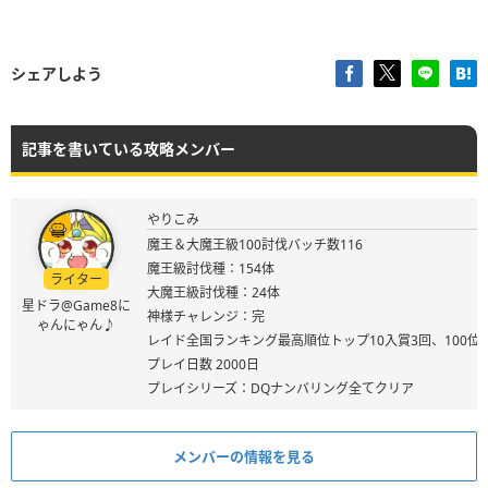
シェアしよう
記事を書いている攻略メンバー
やりこみ
魔王＆大魔王級100討伐バッチ数116
魔王級討伐種：154体
ライター
大魔王級討伐種：24体
星ドラ@Game8に
神様チャレンジ：完
ゃんにゃん♪
レイド全国ランキング最高順位トップ10入賞3回、100位
プレイ日数 2000日
プレイシリーズ：DQナンバリング全てクリア
メンバーの情報を見る