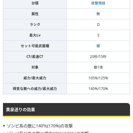
分類
攻撃特技
属性
無
ランク
D
最大Lv
5
セット可能武器種
棍
CT/最速CT
20秒/15秒
対象
敵1体
威力/最大威力
105%/125%
得意な敵への威力/最大威力
140%/170%
黄泉送りの効果
ゾンビ系の敵に140％(170%)の攻撃