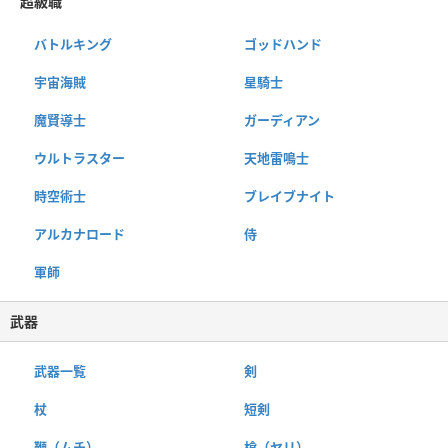
超級職
バトルキング
ゴッドハンド
宇宙海賊
星騎士
魔賢導士
ガーディアン
ウルトラスター
天地雷鳴士
時空術士
ブレイブナイト
アルカナロード
侍
軍師
武器
武器一覧
剣
杖
短剣
鞭（ムチ）
槍（ヤリ）