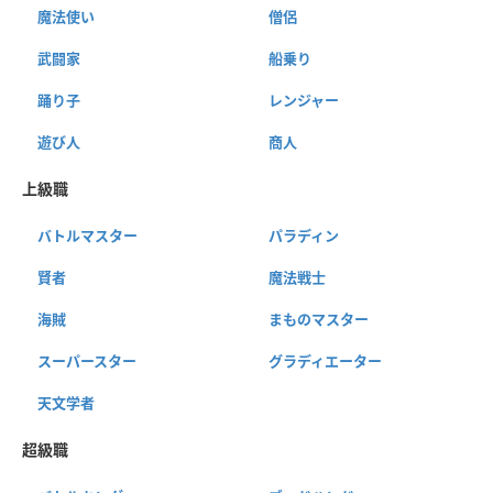
魔法使い
僧侶
武闘家
船乗り
踊り子
レンジャー
遊び人
商人
上級職
バトルマスター
パラディン
賢者
魔法戦士
海賊
まものマスター
スーパースター
グラディエーター
天文学者
超級職