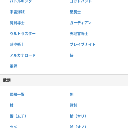
バトルキング
ゴッドハンド
宇宙海賊
星騎士
魔賢導士
ガーディアン
ウルトラスター
天地雷鳴士
時空術士
ブレイブナイト
アルカナロード
侍
軍師
武器
武器一覧
剣
杖
短剣
鞭（ムチ）
槍（ヤリ）
ツメ
斧（オノ）