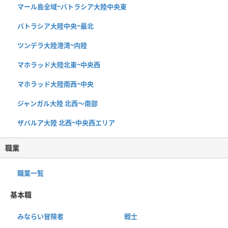
マール島全域~バトラシア大陸中央東
バトラシア大陸中央~最北
ツンデラ大陸港湾~内陸
マホラッド大陸北東~中央西
マホラッド大陸南西~中央
ジャンガル大陸 北西〜南部
ザバルア大陸 北西~中央西エリア
職業
職業一覧
基本職
みならい冒険者
戦士