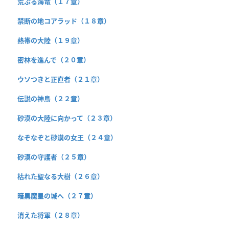
荒ぶる海竜（１７章）
禁断の地コアラッド（１８章）
熱帯の大陸（１９章）
密林を進んで（２０章）
ウソつきと正直者（２１章）
伝説の神鳥（２２章）
砂漠の大陸に向かって（２３章）
なぞなぞと砂漠の女王（２４章）
砂漠の守護者（２５章）
枯れた聖なる大樹（２６章）
暗黒魔星の城へ（２７章）
消えた将軍（２８章）