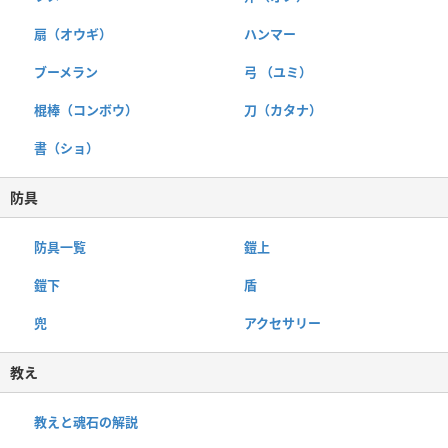
扇（オウギ）
ハンマー
ブーメラン
弓 （ユミ）
棍棒（コンボウ）
刀（カタナ）
書（ショ）
防具
防具一覧
鎧上
鎧下
盾
兜
アクセサリー
教え
教えと魂石の解説