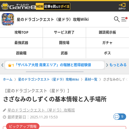
星のドラゴンクエスト（星ドラ）攻略Wiki
攻略TOP
サービス終了
雑談掲示板
最強武器
闘技場
ガチャ
超級職
武器
ボス
「ザバルア大陸 南東エリア」の報酬と獲得経験値
もっとみる
1
2
ホーム
星のドラゴンクエスト（星ドラ）攻略Wiki
素材一覧
さざなみのしずく
【星のドラゴンクエスト（星ドラ）】
さざなみのしずくの基本情報と入手場所
星のドラゴンクエスト（星ドラ）攻略班
9
最終更新日：2025.11.20 15:53
ピックアップ情報