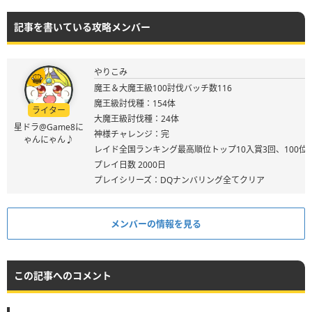
記事を書いている攻略メンバー
やりこみ
魔王＆大魔王級100討伐バッチ数116
魔王級討伐種：154体
ライター
大魔王級討伐種：24体
星ドラ@Game8に
神様チャレンジ：完
ゃんにゃん♪
レイド全国ランキング最高順位トップ10入賞3回、100位
プレイ日数 2000日
プレイシリーズ：DQナンバリング全てクリア
メンバーの情報を見る
この記事へのコメント