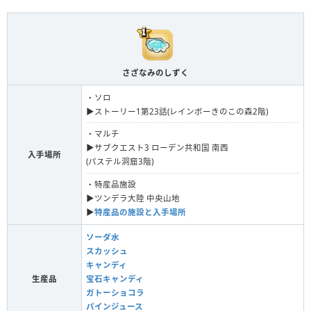
さざなみのしずく
・ソロ
▶︎ストーリー1第23話(レインボーきのこの森2階)
・マルチ
▶︎サブクエスト3 ローデン共和国 南西
入手場所
(パステル洞窟3階)
・特産品施設
▶︎ツンデラ大陸 中央山地
▶︎
特産品の施設と入手場所
ソーダ水
スカッシュ
キャンディ
生産品
宝石キャンディ
ガトーショコラ
パインジュース