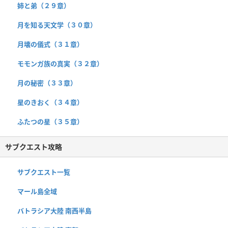
姉と弟（２９章）
月を知る天文学（３０章）
月壊の儀式（３１章）
モモンガ族の真実（３２章）
月の秘密（３３章）
星のきおく（３４章）
ふたつの星（３５章）
サブクエスト攻略
サブクエスト一覧
マール島全域
バトラシア大陸 南西半島