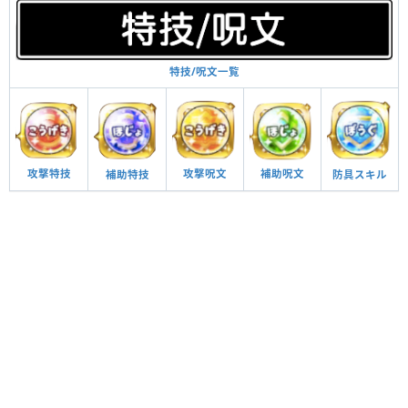
特技/呪文一覧
攻撃呪文
補助呪文
攻撃特技
防具スキル
補助特技