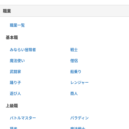
職業
職業一覧
基本職
みならい冒険者
戦士
魔法使い
僧侶
武闘家
船乗り
踊り子
レンジャー
遊び人
商人
上級職
バトルマスター
パラディン
賢者
魔法戦士