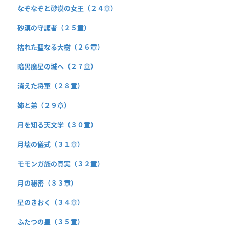
なぞなぞと砂漠の女王（２４章）
砂漠の守護者（２５章）
枯れた聖なる大樹（２６章）
暗黒魔星の城へ（２７章）
消えた将軍（２８章）
姉と弟（２９章）
月を知る天文学（３０章）
月壊の儀式（３１章）
モモンガ族の真実（３２章）
月の秘密（３３章）
星のきおく（３４章）
ふたつの星（３５章）