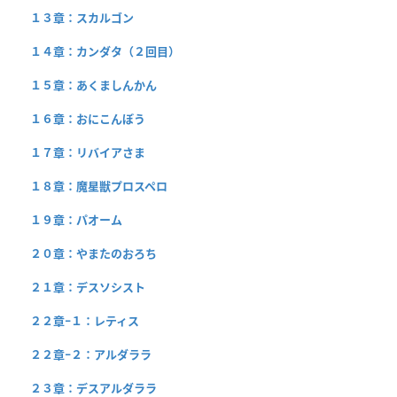
１３章：スカルゴン
１４章：カンダタ（２回目）
１５章：あくましんかん
１６章：おにこんぼう
１７章：リバイアさま
１８章：魔星獣プロスペロ
１９章：パオーム
２０章：やまたのおろち
２１章：デスソシスト
２２章−１：レティス
２２章−２：アルダララ
２３章：デスアルダララ