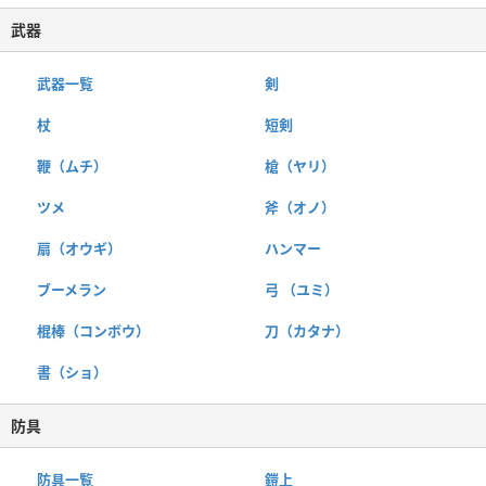
武器
武器一覧
剣
杖
短剣
鞭（ムチ）
槍（ヤリ）
ツメ
斧（オノ）
扇（オウギ）
ハンマー
ブーメラン
弓 （ユミ）
棍棒（コンボウ）
刀（カタナ）
書（ショ）
防具
防具一覧
鎧上