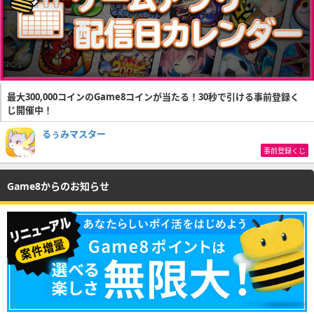
最大300,000コインのGame8コインが当たる！30秒で引ける事前登録く
じ開催中！
るぅみマスター
事前登録くじ
Game8からのお知らせ