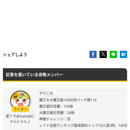
シェアしよう
記事を書いている攻略メンバー
やりこみ
魔王＆大魔王級100討伐バッチ数116
魔王級討伐種：154体
ライター
大魔王級討伐種：24体
星ドラ@Game8に
神様チャレンジ：完
ゃんにゃん♪
レイド全国ランキング最高順位トップ10入賞3回、100位