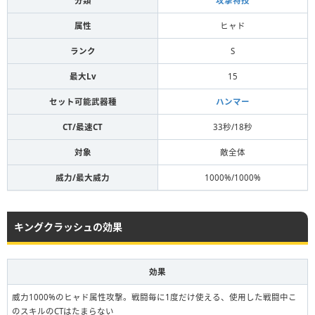
分類
攻撃特技
属性
ヒャド
ランク
S
最大Lv
15
セット可能武器種
ハンマー
CT/最速CT
33秒/18秒
対象
敵全体
威力/最大威力
1000%/1000%
キングクラッシュの効果
効果
威力1000%のヒャド属性攻撃。戦闘毎に1度だけ使える、使用した戦闘中こ
のスキルのCTはたまらない