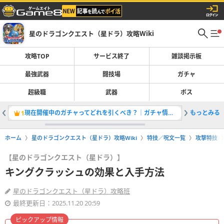
星のドラゴンクエスト（星ドラ）攻略Wiki
攻略TOP
サービス終了
雑談掲示板
最強武器
闘技場
ガチャ
超級職
武器
ボス
現在開催中のガチャってどれを引くべき？｜ガチャ情報一覧
もっとみる
「ザバル
1
2
ホーム
星のドラゴンクエスト（星ドラ）攻略Wiki
特技／呪文一覧
攻撃特技
【星のドラゴンクエスト（星ドラ）】
キングクラッシュの効果と入手方法
星のドラゴンクエスト（星ドラ）攻略班
最終更新日：2025.11.20 20:59
ピックアップ情報