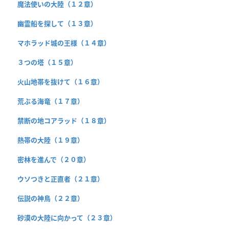
魔法使いの大陸（１２章）
幽霊船を探して（１３章）
マホラッド城の王様（１４章）
３つの塔（１５章）
火山地帯を抜けて（１６章）
荒ぶる海竜（１７章）
禁断の地コアラッド（１８章）
熱帯の大陸（１９章）
密林を進んで（２０章）
ウソつきと正直者（２１章）
伝説の神鳥（２２章）
砂漠の大陸に向かって（２３章）