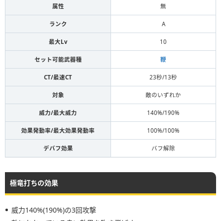
属性
無
ランク
A
最大Lv
10
セット可能武器種
鞭
CT/最速CT
23秒/13秒
対象
敵のいずれか
威力/最大威力
140%/190%
効果発動率/最大効果発動率
100%/100%
デバフ効果
バフ解除
極竜打ちの効果
威力140%(190%)の3回攻撃