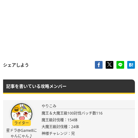
シェアしよう
記事を書いている攻略メンバー
やりこみ
魔王＆大魔王級100討伐バッチ数116
魔王級討伐種：154体
ライター
大魔王級討伐種：24体
星ドラ@Game8に
神様チャレンジ：完
ゃんにゃん♪