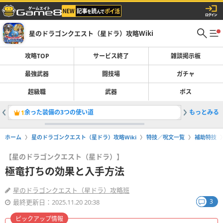
星のドラゴンクエスト（星ドラ）攻略Wiki
攻略TOP
サービス終了
雑談掲示板
最強武器
闘技場
ガチャ
超級職
武器
ボス
余った装備の3つの使い道
もっとみる
1
2
ホーム
星のドラゴンクエスト（星ドラ）攻略Wiki
特技／呪文一覧
補助特技
【星のドラゴンクエスト（星ドラ）】
極竜打ちの効果と入手方法
星のドラゴンクエスト（星ドラ）攻略班
3
最終更新日：2025.11.20 20:38
ピックアップ情報