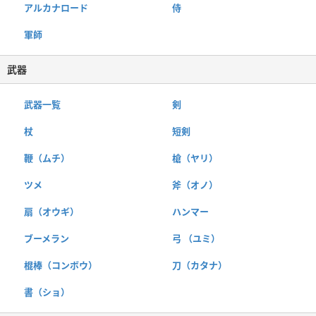
アルカナロード
侍
軍師
武器
武器一覧
剣
杖
短剣
鞭（ムチ）
槍（ヤリ）
ツメ
斧（オノ）
扇（オウギ）
ハンマー
ブーメラン
弓 （ユミ）
棍棒（コンボウ）
刀（カタナ）
書（ショ）