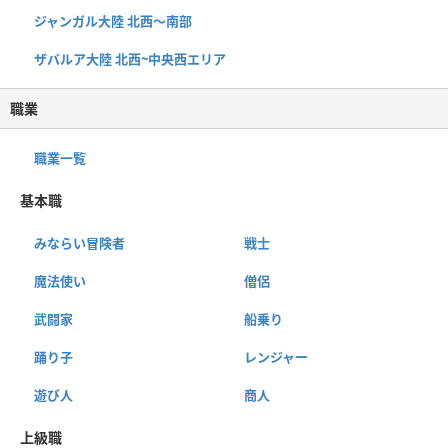
ジャンガル大陸 北西〜南部
ザバルア大陸 北西~中央西エリア
職業
職業一覧
基本職
みならい冒険者
戦士
魔法使い
僧侶
武闘家
船乗り
踊り子
レンジャー
遊び人
商人
上級職