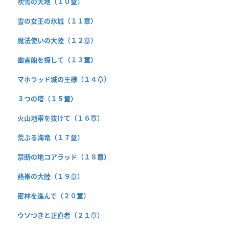
吹雪の大地（１０章）
雪の女王の氷城（１１章）
魔法使いの大陸（１２章）
幽霊船を探して（１３章）
マホラッド城の王様（１４章）
３つの塔（１５章）
火山地帯を抜けて（１６章）
荒ぶる海竜（１７章）
禁断の地コアラッド（１８章）
熱帯の大陸（１９章）
密林を進んで（２０章）
ウソつきと正直者（２１章）