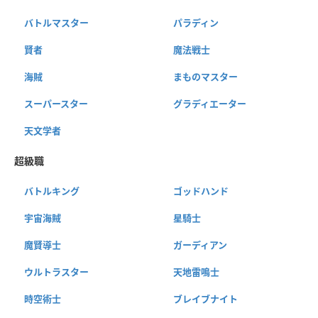
バトルマスター
パラディン
賢者
魔法戦士
海賊
まものマスター
スーパースター
グラディエーター
天文学者
超級職
バトルキング
ゴッドハンド
宇宙海賊
星騎士
魔賢導士
ガーディアン
ウルトラスター
天地雷鳴士
時空術士
ブレイブナイト