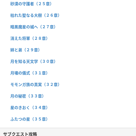
砂漠の守護者（２５章）
枯れた聖なる大樹（２６章）
暗黒魔星の城へ（２７章）
消えた将軍（２８章）
姉と弟（２９章）
月を知る天文学（３０章）
月壊の儀式（３１章）
モモンガ族の真実（３２章）
月の秘密（３３章）
星のきおく（３４章）
ふたつの星（３５章）
サブクエスト攻略