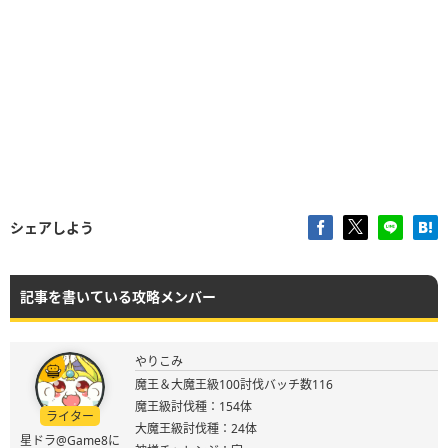
シェアしよう
記事を書いている攻略メンバー
やりこみ
魔王＆大魔王級100討伐バッチ数116
魔王級討伐種：154体
ライター
大魔王級討伐種：24体
星ドラ@Game8に