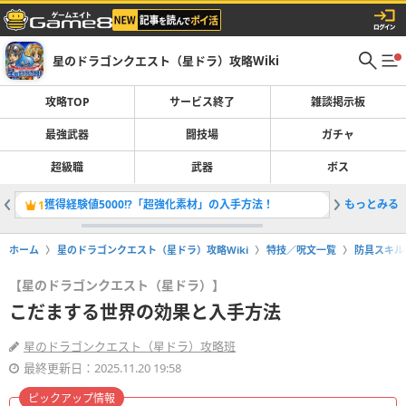
星のドラゴンクエスト（星ドラ）攻略Wiki
攻略TOP
サービス終了
雑談掲示板
最強武器
闘技場
ガチャ
超級職
武器
ボス
獲得経験値5000!?「超強化素材」の入手方法！
もっとみる
「ザバル
1
2
ホーム
星のドラゴンクエスト（星ドラ）攻略Wiki
特技／呪文一覧
防具スキル
【星のドラゴンクエスト（星ドラ）】
こだまする世界の効果と入手方法
星のドラゴンクエスト（星ドラ）攻略班
最終更新日：2025.11.20 19:58
ピックアップ情報