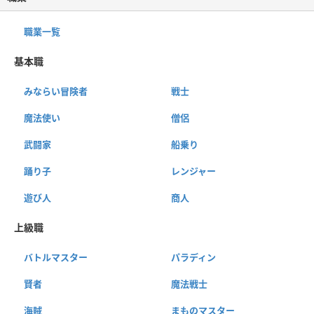
職業一覧
基本職
みならい冒険者
戦士
魔法使い
僧侶
武闘家
船乗り
踊り子
レンジャー
遊び人
商人
上級職
バトルマスター
パラディン
賢者
魔法戦士
海賊
まものマスター