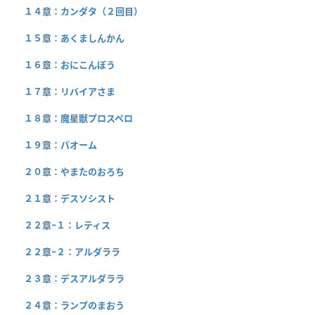
１４章：カンダタ（２回目）
１５章：あくましんかん
１６章：おにこんぼう
１７章：リバイアさま
１８章：魔星獣プロスペロ
１９章：パオーム
２０章：やまたのおろち
２１章：デスソシスト
２２章−１：レティス
２２章−２：アルダララ
２３章：デスアルダララ
２４章：ランプのまおう