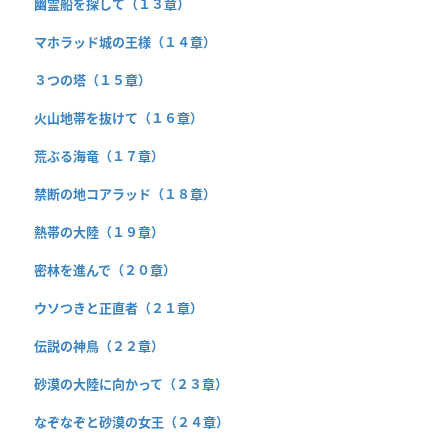
幽霊船を探して（１３章）
マホラッド城の王様（１４章）
３つの塔（１５章）
火山地帯を抜けて（１６章）
荒ぶる海竜（１７章）
禁断の地コアラッド（１８章）
熱帯の大陸（１９章）
密林を進んで（２０章）
ウソつきと正直者（２１章）
伝説の神鳥（２２章）
砂漠の大陸に向かって（２３章）
なぞなぞと砂漠の女王（２４章）