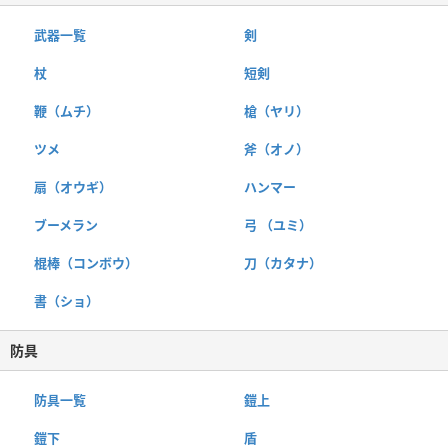
武器一覧
剣
杖
短剣
鞭（ムチ）
槍（ヤリ）
ツメ
斧（オノ）
扇（オウギ）
ハンマー
ブーメラン
弓 （ユミ）
棍棒（コンボウ）
刀（カタナ）
書（ショ）
防具
防具一覧
鎧上
鎧下
盾