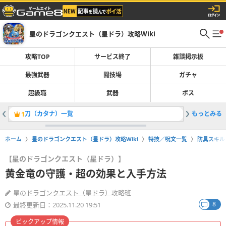
星のドラゴンクエスト（星ドラ）攻略Wiki
攻略TOP
サービス終了
雑談掲示板
最強武器
闘技場
ガチャ
超級職
武器
ボス
刀（カタナ）一覧
もっとみる
余った装
1
2
ホーム
星のドラゴンクエスト（星ドラ）攻略Wiki
特技／呪文一覧
防具スキル
【星のドラゴンクエスト（星ドラ）】
黄金竜の守護・超の効果と入手方法
星のドラゴンクエスト（星ドラ）攻略班
8
最終更新日：2025.11.20 19:51
ピックアップ情報