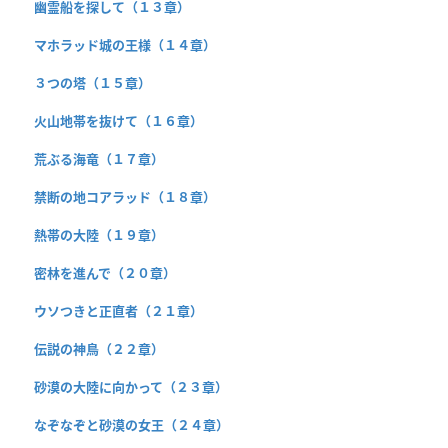
幽霊船を探して（１３章）
マホラッド城の王様（１４章）
３つの塔（１５章）
火山地帯を抜けて（１６章）
荒ぶる海竜（１７章）
禁断の地コアラッド（１８章）
熱帯の大陸（１９章）
密林を進んで（２０章）
ウソつきと正直者（２１章）
伝説の神鳥（２２章）
砂漠の大陸に向かって（２３章）
なぞなぞと砂漠の女王（２４章）