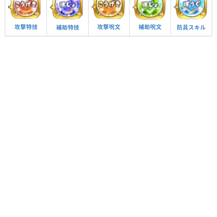
攻撃呪文
補助呪文
攻撃特技
防具スキル
補助特技