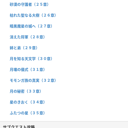
砂漠の守護者（２５章）
枯れた聖なる大樹（２６章）
暗黒魔星の城へ（２７章）
消えた将軍（２８章）
姉と弟（２９章）
月を知る天文学（３０章）
月壊の儀式（３１章）
モモンガ族の真実（３２章）
月の秘密（３３章）
星のきおく（３４章）
ふたつの星（３５章）
サブクエスト攻略