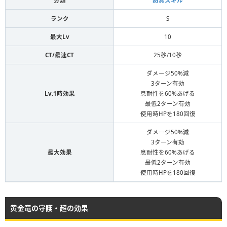
分類
防具スキル
ランク
S
最大Lv
10
CT/最速CT
25秒/10秒
ダメージ50%減
3ターン有効
Lv.1時効果
息耐性を60%あげる
最低2ターン有効
使用時HPを180回復
ダメージ50%減
3ターン有効
最大効果
息耐性を60%あげる
最低2ターン有効
使用時HPを180回復
黄金竜の守護・超の効果