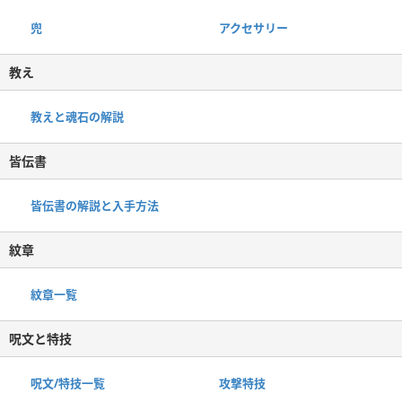
兜
アクセサリー
教え
教えと魂石の解説
皆伝書
皆伝書の解説と入手方法
紋章
紋章一覧
呪文と特技
呪文/特技一覧
攻撃特技