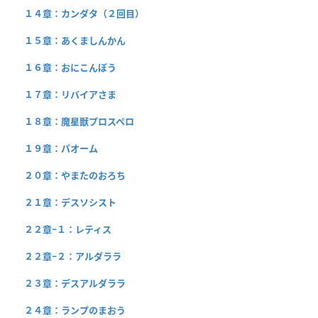
１４章：カンダタ（２回目）
１５章：あくましんかん
１６章：おにこんぼう
１７章：リバイアさま
１８章：魔星獣プロスペロ
１９章：パオーム
２０章：やまたのおろち
２１章：デスソシスト
２２章−１：レティス
２２章−２：アルダララ
２３章：デスアルダララ
２４章：ランプのまおう