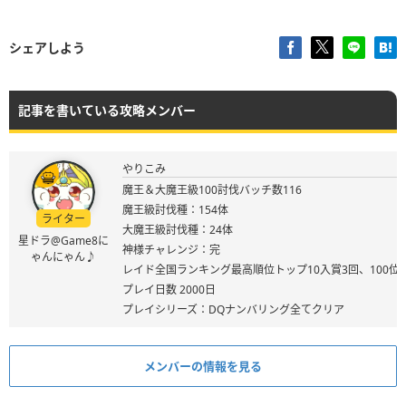
シェアしよう
記事を書いている攻略メンバー
やりこみ
魔王＆大魔王級100討伐バッチ数116
魔王級討伐種：154体
ライター
大魔王級討伐種：24体
星ドラ@Game8に
神様チャレンジ：完
ゃんにゃん♪
レイド全国ランキング最高順位トップ10入賞3回、100位
プレイ日数 2000日
プレイシリーズ：DQナンバリング全てクリア
メンバーの情報を見る