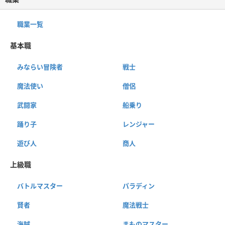
職業一覧
基本職
みならい冒険者
戦士
魔法使い
僧侶
武闘家
船乗り
踊り子
レンジャー
遊び人
商人
上級職
バトルマスター
パラディン
賢者
魔法戦士
海賊
まものマスター