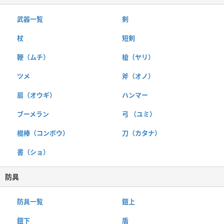
武器一覧
剣
杖
短剣
鞭（ムチ）
槍（ヤリ）
ツメ
斧（オノ）
扇（オウギ）
ハンマー
ブーメラン
弓 （ユミ）
棍棒（コンボウ）
刀（カタナ）
書（ショ）
防具
防具一覧
鎧上
鎧下
盾