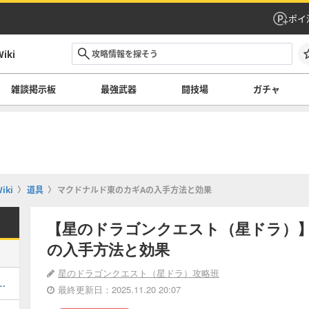
ポイ
ki
雑談掲示板
最強武器
闘技場
ガチャ
ki
道具
マクドナルド東のカギAの入手方法と効果
【星のドラゴンクエスト（星ドラ）
の入手方法と効果
星のドラゴンクエスト（星ドラ）攻略班
てどれを引くべき？｜ガチャ情報一覧
最終更新日：2025.11.20 20:07