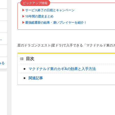
ピックアップ情報
▶︎
サービス終了の日程とキャンペーン
▶︎
10年間の歴史まとめ
▶︎
最強総選挙の結果・凄いプレイヤーを紹介！
させる効果を持つスキル一覧
星のドラゴンクエスト(星ドラ)で入手できる「マクドナルド東の
目次
みる
マクドナルド東のカギAの効果と入手方法
関連記事
Loaded
:
/
Unmute
34.94%