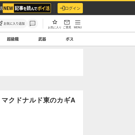
活
ログイン
お気に入り追加
ご意見
MENU
お気に入り
超級職
武器
ボス
】マクドナルド東のカギA