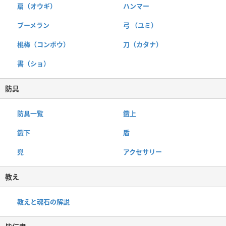
扇（オウギ）
ハンマー
ブーメラン
弓 （ユミ）
棍棒（コンボウ）
刀（カタナ）
書（ショ）
防具
防具一覧
鎧上
鎧下
盾
兜
アクセサリー
教え
教えと魂石の解説