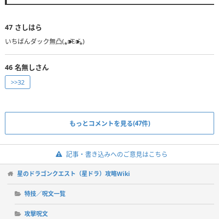
47
さしはら
いちばんダック無凸(⁎⁍̴̆Ɛ⁍̴̆⁎)
46
名無しさん
>>32
もっとコメントを見る(47件)
記事・書き込みへのご意見はこちら
星のドラゴンクエスト（星ドラ）攻略Wiki
特技／呪文一覧
攻撃呪文