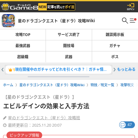
星のドラゴンクエスト（星ドラ）攻略Wiki
攻略TOP
サービス終了
雑談掲示板
最強武器
闘技場
ガチャ
超級職
武器
ボス
現在開催中のガチャってどれを引くべき？｜ガチャ情報一覧
もっとみる
ボルカギ
1
2
ホーム
星のドラゴンクエスト（星ドラ）攻略Wiki
特技／呪文一覧
攻撃呪文
【星のドラゴンクエスト（星ドラ）】
エビルデインの効果と入手方法
星のドラゴンクエスト（星ドラ）攻略班
47
最終更新日：2025.11.20 20:07
ピックアップ情報