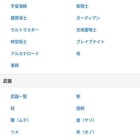
宇宙海賊
星騎士
魔賢導士
ガーディアン
ウルトラスター
天地雷鳴士
時空術士
ブレイブナイト
アルカナロード
侍
軍師
武器
武器一覧
剣
杖
短剣
鞭（ムチ）
槍（ヤリ）
ツメ
斧（オノ）