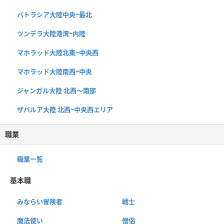
バトラシア大陸中央~最北
ツンデラ大陸港湾~内陸
マホラッド大陸北東~中央西
マホラッド大陸南西~中央
ジャンガル大陸 北西〜南部
ザバルア大陸 北西~中央西エリア
職業
職業一覧
基本職
みならい冒険者
戦士
魔法使い
僧侶