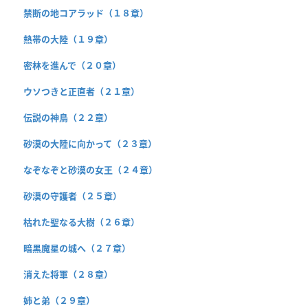
禁断の地コアラッド（１８章）
熱帯の大陸（１９章）
密林を進んで（２０章）
ウソつきと正直者（２１章）
伝説の神鳥（２２章）
砂漠の大陸に向かって（２３章）
なぞなぞと砂漠の女王（２４章）
砂漠の守護者（２５章）
枯れた聖なる大樹（２６章）
暗黒魔星の城へ（２７章）
消えた将軍（２８章）
姉と弟（２９章）