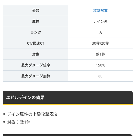
分類
攻撃呪文
属性
デイン系
ランク
A
CT/最速CT
30秒/20秒
対象
敵1体
最大ダメージ倍率
150%
最大ダメージ加算
80
エビルデインの効果
デイン属性の上級攻撃呪文
対象：敵1体