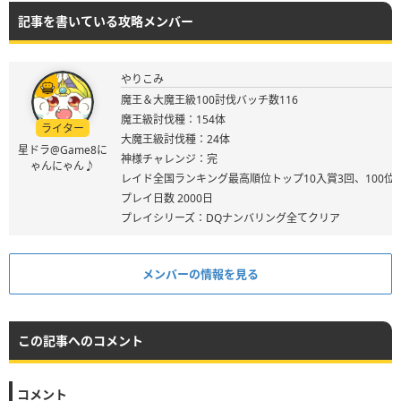
記事を書いている攻略メンバー
やりこみ
魔王＆大魔王級100討伐バッチ数116
魔王級討伐種：154体
ライター
大魔王級討伐種：24体
星ドラ@Game8に
神様チャレンジ：完
ゃんにゃん♪
レイド全国ランキング最高順位トップ10入賞3回、100位
プレイ日数 2000日
プレイシリーズ：DQナンバリング全てクリア
メンバーの情報を見る
この記事へのコメント
コメント