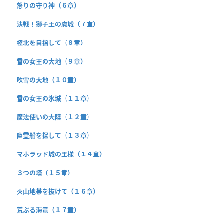
怒りの守り神（６章）
決戦！獅子王の魔城（７章）
極北を目指して（８章）
雪の女王の大地（９章）
吹雪の大地（１０章）
雪の女王の氷城（１１章）
魔法使いの大陸（１２章）
幽霊船を探して（１３章）
マホラッド城の王様（１４章）
３つの塔（１５章）
火山地帯を抜けて（１６章）
荒ぶる海竜（１７章）