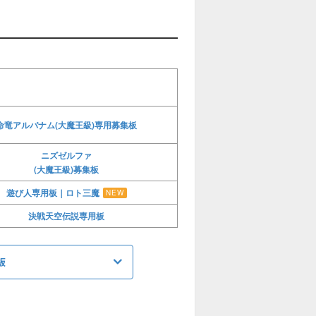
命竜アルバナム(大魔王級)専用募集板
ニズゼルファ
(大魔王級)募集板
遊び人専用板｜ロト三魔
NEW
決戦天空伝説専用板
板
シドー募集板