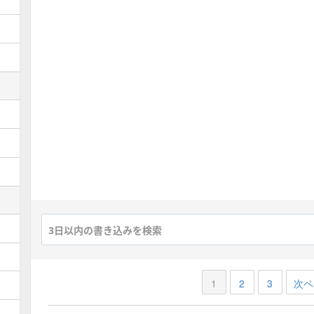
ボーガン(魔王級)募集板
覚醒帝王(魔王級)募集板
オリハルザム(魔王級)
募集板
魔星神ゼイアン(大魔王級)
募集板
風の厄災(魔王級)募集板
破邪の淵竜(魔王級)募集板
エルギオス(魔王級)募集板
エビプリ三連戦募集板
ニズゼルファ(大魔王級)
募集板
1
2
3
次ペ