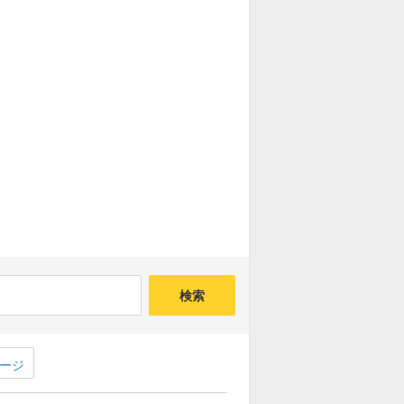
アラッド(魔王級)募集板
ザイアック(魔王級)募集板
クインフィプリ(魔王級)
募集板
魔軍師イッド(魔王級)
募集板
竜騎衆(魔王級)募集板
ガナサダイ(魔王級)募集板
デュラン三連戦募集板
かみさま三連戦募集板
検索
帝王エスターク(大魔王級)募集板
ージ