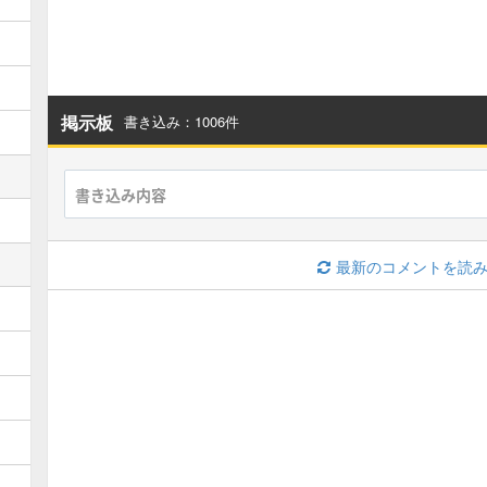
オムド・ロレス募集板
ゴルドロス募集板
スーパーキラーマシン募集板
海王神専用募集板
掲示板
書き込み：1006件
ファラオ・ヘッド募集板
テンカー募集板
ラプソーン募集板
永遠の巨竜募集板
最新のコメントを読
ウルノーガ募集板
ブギー(魔王級)募集板
キラゴルド(魔王級)募集板
ホメロス(魔王級)募集板
願いの化身(魔王級)募集板
四魔王(魔王級)募集板