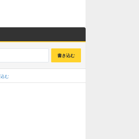
ルジュラド募集板
キングモーモン募集板
焔鎖の化身募集板
鬼眼王バーン募集板
ドルマゲス募集板
バハムート募集板
書き込む
聖なる巨竜募集板
リーズレット募集板
み込む
ゾルデ(魔王級)募集板
ジャコラ(魔王級)募集板
ガリンガ(魔王級)募集板
四精霊募集板
グランドラゴーン募集板
異魔神(魔王級)募集板