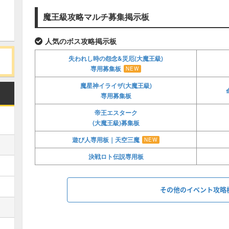
魔王級攻略マルチ募集掲示板
人気のボス攻略掲示板
失われし時の怨念&災厄(大魔王級)
専用募集板
NEW
魔星神イライザ(大魔王級)
専用募集板
帝王エスターク
(大魔王級)募集板
遊び人専用板｜天空三魔
NEW
決戦ロト伝説専用板
その他のイベント攻略
りゅうおう募集板