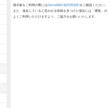
掲示板をご利用の際には
Game8掲示板利用規約
をご確認ください。
ゾーマ募集板
また、違反していると思われる投稿を見つけた場合には「通報」ボ
古代遺跡募集板
よくご利用いただけますよう、ご協力をお願いいたします。
ムドー遺跡募集板
ヒュンケル募集板
デスピサロ募集板
職業邪神レオダーマ用板
オムド・ロレス募集板
ダークドレアム募集板
ミルドラース募集板
冥竜王ヴェルザー募集板
超魔生物ハドラー募集板
オルゴデミーラ募集板
狭間の闇の王募集板