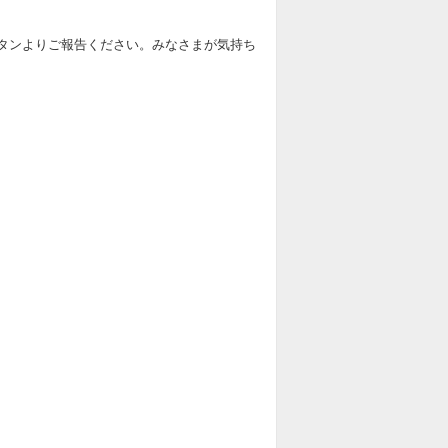
海王神募集板
タンよりご報告ください。みなさまが気持ち
デスタムーア募集板
バラン募集板
魔剣士ピサロ募集板
魔物軍団イベント募集板
エスターク募集板
ゲマ募集板
キングモーモン募集板
真・大魔王バーン募集板
勇車スラリンガル募集板
ヘルバオム募集板
大地の魔人募集板