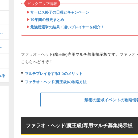
ピックアップ情報
▶︎
サービス終了の日程とキャンペーン
▶︎
10年間の歴史まとめ
▶︎
最強総選挙の結果・凄いプレイヤーを紹介！
00!?「超強化素材」の入手方法！
でごちそうの効果と入手方法
ファラオ・ヘッド(魔王級)専用マルチ募集掲示板です。ファラオ
こちらへどうぞ！
マルチプレイをする3つのメリット
みる
ファラオ・ヘッド(魔王級)の攻略方法
禁術の聖域イベントの攻略情
ファラオ・ヘッド(魔王級)専用マルチ募集掲示板