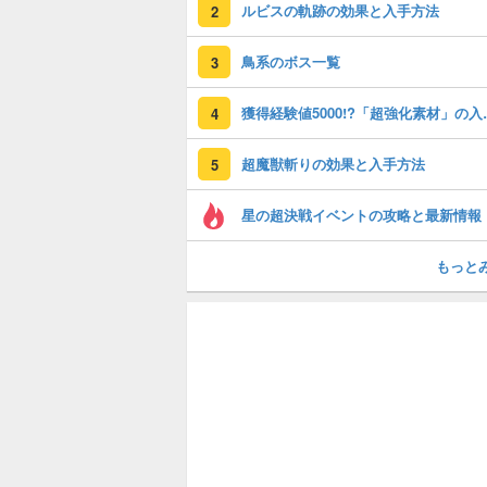
ルビスの軌跡の効果と入手方法
2
鳥系のボス一覧
3
獲得経験値50
4
超魔獣斬りの効果と入手方法
5
星の超決戦イベントの攻略と最新情報
もっと