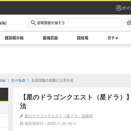
ポイ
ki
雑談掲示板
最強武器
闘技場
ガチャ
ki
たべもの
五目炒飯の効果と入手方法
【星のドラゴンクエスト（星ドラ）
法
星のドラゴンクエスト（星ドラ）攻略班
最終更新日：2025.11.20 19:11