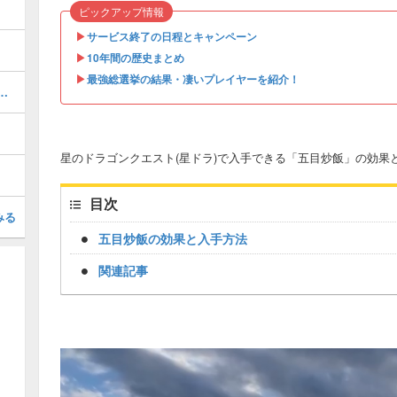
ピックアップ情報
▶︎
サービス終了の日程とキャンペーン
▶︎
10年間の歴史まとめ
▶︎
最強総選挙の結果・凄いプレイヤーを紹介！
00!?「超強化素材」の入手方法！
星のドラゴンクエスト(星ドラ)で入手できる「五目炒飯」の効果
目次
みる
五目炒飯の効果と入手方法
関連記事