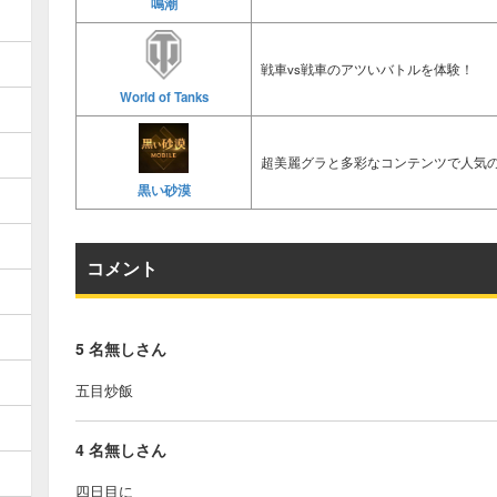
鳴潮
戦車vs戦車のアツいバトルを体験！
World of Tanks
超美麗グラと多彩なコンテンツで人気の
黒い砂漠
コメント
5
名無しさん
五目炒飯
4
名無しさん
四日目に