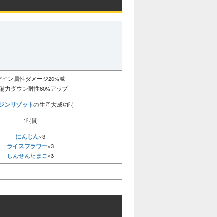
デイン属性ダメージ20%減
備力ダウン耐性60%アップ
ジンリゾット
の生産大成功時
1時間
にんじん
×3
ライスフラワー
×3
しんせんたまご
×3
-