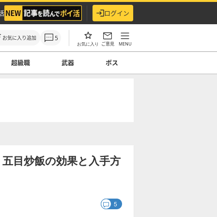
活
ログイン
5
お気に入り追加
ご意見
MENU
お気に入り
超級職
武器
ボス
】五目炒飯の効果と入手方
5