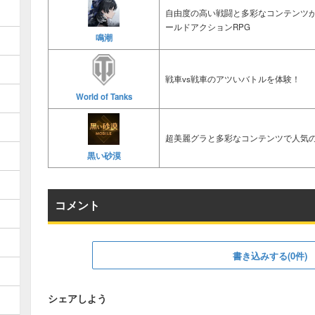
自由度の高い戦闘と多彩なコンテンツ
ールドアクションRPG
鳴潮
戦車vs戦車のアツいバトルを体験！
World of Tanks
超美麗グラと多彩なコンテンツで人気の
黒い砂漠
コメント
書き込みする(0件)
シェアしよう