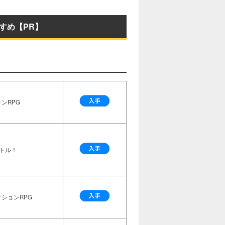
すめ【PR】
ンRPG
トル！
ションRPG