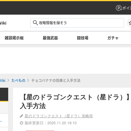
ポイ
ki
雑談掲示板
最強武器
闘技場
ガチャ
ki
たべもの
チョコバナナの効果と入手方法
【星のドラゴンクエスト（星ドラ）
入手方法
星のドラゴンクエスト（星ドラ）攻略班
てどれを引くべき？｜ガチャ情報一覧
最終更新日：2025.11.20 19:10