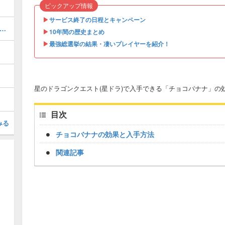
ピックアップ情報
▶︎
サービス終了の日程とキャンペーン
ザバルア大陸 南東エリア」の報酬と獲得経験値
▶︎
10年間の歴史まとめ
▶︎
最強総選挙の結果・凄いプレイヤーを紹介！
星のドラゴンクエスト(星ドラ)で入手できる「チョコバナナ」の
目次
みる
チョコバナナの効果と入手方法
関連記事
Loaded
:
/
Unmute
38.44%