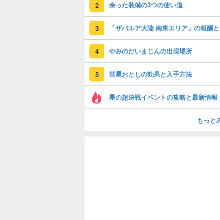
余った装備の3つの使い道
2
「
3
やみのだいまじんの出現場所
4
彗星おとしの効果と入手方法
5
星の超決戦イベントの攻略と最新情報
もっと