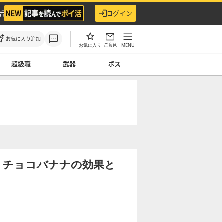
活
ログイン
お気に入り追加
ご意見
MENU
お気に入り
超級職
武器
ボス
】チョコバナナの効果と