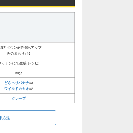
備力ダウン耐性40%アップ
みのまもり+15
キッチンにて生成(レシピ)
30分
どさっりバナナ
×3
ワイルドカカオ
×2
クレープ
手方法