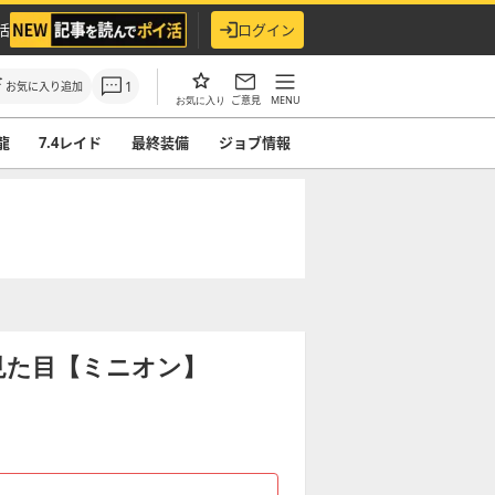
活
ログイン
1
お気に入り追加
ご意見
MENU
お気に入り
龍
7.4レイド
最終装備
ジョブ情報
見た目【ミニオン】