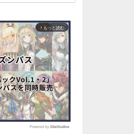
もっと読む
arrow_forward_ios
Powered by 
GliaStudios