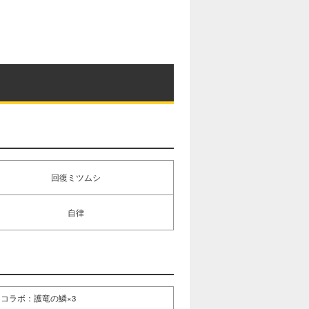
M
u
t
e
回復ミツムシ
自律
コラボ：護竜の鱗×3