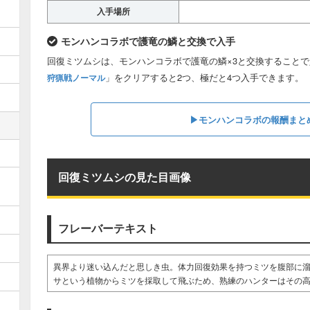
入手場所
モンハンコラボで護竜の鱗と交換で入手
回復ミツムシは、モンハンコラボで護竜の鱗×3と交換すること
」をクリアすると2つ、極だと4つ入手できます。
狩猟戦ノーマル
▶︎モンハンコラボの報酬まと
回復ミツムシの見た目画像
フレーバーテキスト
異界より迷い込んだと思しき虫。体力回復効果を持つミツを腹部に
サという植物からミツを採取して飛ぶため、熟練のハンターはその