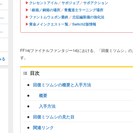
▶
／
／
率の良い周回方法｜マウントや武器情報
クレセントアイル
サポジョブ
サポアクション
▶
／
└銀箱／銅箱の場所
青魔道士ラーニング場所
Switch2版の料金(月額)やフリートライアル
▶
／
ファントムウェポン最終
北征編装備の強化法
▶
／
黄金メインクエスト一覧
Switch2版情報
チェック｜今週の80点超え装備
FF14(ファイナルファンタジー14)における、「回復ミツムシ
す。
みる
目次
回復ミツムシの概要と入手方法
概要
入手方法
回復ミツムシの見た目
関連リンク