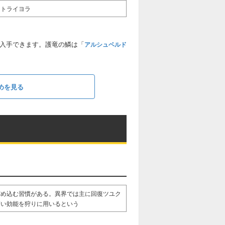
トライヨラ
で入手できます。護竜の鱗は「
アルシュベルド
めを見る
溜め込む習慣がある。異界では主に回復ツユク
高い効能を狩りに用いるという