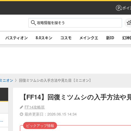
ポイ
バスティオン
8.0スキン
コスモ
メインクエ
新ID
幻神
ミニオン
回復ミツムシの入手方法や見た目【ミニオン】
【FF14】回復ミツムシの入手方法や
FF14攻略班
最終更新日：2026.06.15 14:34
ムウェポン(PW)の入手と開始場所｜4段階目最終強化
ピックアップ情報