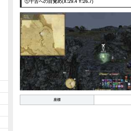
①千古への目覚め(X:29.4 Y:26.7)
座標