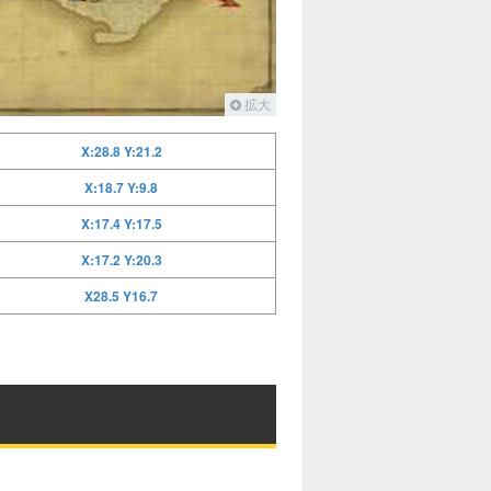
拡大
X:28.8 Y:21.2
X:18.7 Y:9.8
X:17.4 Y:17.5
X:17.2 Y:20.3
X28.5 Y16.7