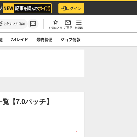
活
ログイン
お気に入り追加
ご意見
MENU
お気に入り
龍
7.4レイド
最終装備
ジョブ情報
覧【7.0パッチ】