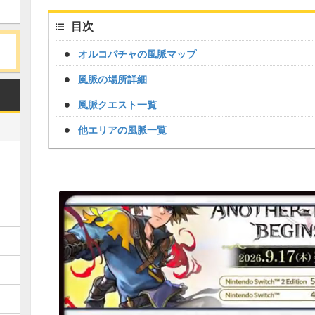
目次
オルコパチャの風脈マップ
風脈の場所詳細
風脈クエスト一覧
他エリアの風脈一覧