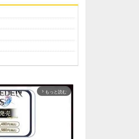
もっと読む
arrow_forward_ios