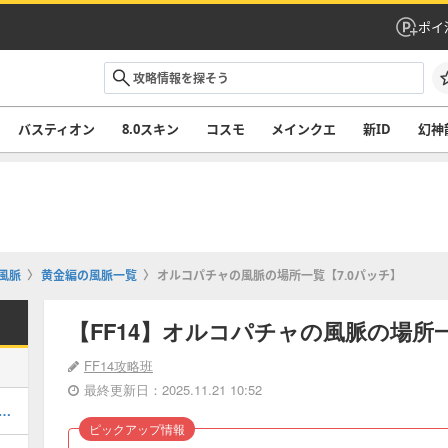
ポイ
バスティオン
8.0スキン
コスモ
メインクエ
新ID
幻神
風脈
黄金編の風脈一覧
オルコパチャの風脈の場所一覧【7.0パッチ】
【FF14】オルコパチャの風脈の場所一
FF14攻略班
最終更新日：2025.11.21 10:52
ムウェポン(PW)の入手と開始場所｜4段階目最終強化
ピックアップ情報