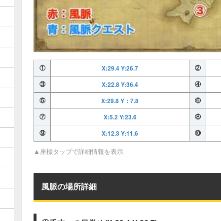
①
X:29.4 Y:26.7
②
③
X:22.8 Y:36.4
④
⑤
X:29.8 Y：7.8
⑥
⑦
X:5.2 Y:23.6
⑧
⑨
X:12.3 Y:11.6
⑩
▲座標タップで詳細情報を表示
風脈の場所詳細