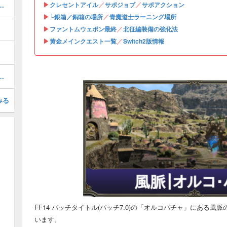
▶
／
／
率の良い周回方法｜マウントや武器情報
クレセントアイル
サポジョブ
サポアクション
▶
／
└銀箱／銅箱の場所
青魔道士ラーニング場所
▶
／
ファントムウェポン最終
北征編装備の強化法
▶
／
黄金メインクエスト一覧
Switch2版情報
解放条件とラーニング方法や場所
みる
FF14 パッチタイトル(パッチ7.0)の「オルコパチャ」にある
います。