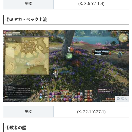
(X: 8.6 Y:11.4)
座標
⑦ミヤカ・ベック上流
拡大
(X: 22.1 Y:27.1)
座標
⑧敗者の船