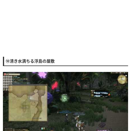
⑩清き水満ちる浮島の屋敷