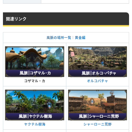
関連リンク
風脈の場所一覧｜黄金編
オルコパチャ
コザマル・カ
シャーローニ荒野
ヤクテル樹海