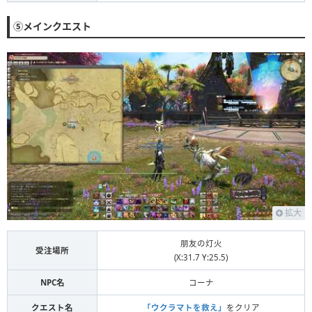
⑤メインクエスト
拡大
朋友の灯火
受注場所
(X:31.7 Y:25.5)
NPC名
コーナ
クエスト名
「ウクラマトを救え」
をクリア