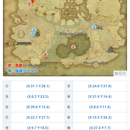
拡大
①
(X:31.1 Y:38.1)
②
(X:24.0 Y:31.9)
③
(X:6.2 Y:23.5)
④
(X:31.9 Y:14.4)
⑤
(X:39.8 Y:13.4)
⑥
(X:8.6 Y:11.4)
⑦
(X:22.1 Y:27.1)
⑧
(X:15.5 Y:34.2)
⑨
(X:9.7 Y:18.0)
⑩
(X:27.4 Y:7.7)