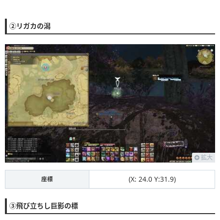
②リガカの潟
拡大
(X: 24.0 Y:31.9)
座標
③飛び立ちし巨影の標