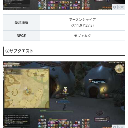
拡大
アースンシャイア
受注場所
(X:11.0 Y:27.8)
NPC名
モヴァムク
②サブクエスト
拡大