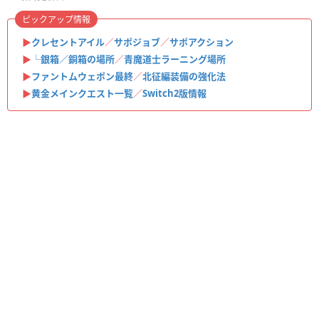
ピックアップ情報
▶
クレセントアイル
／
サポジョブ
／
サポアクション
▶
└銀箱／銅箱の場所
／
青魔道士ラーニング場所
▶
ファントムウェポン最終
／
北征編装備の強化法
▶
黄金メインクエスト一覧
／
Switch2版情報