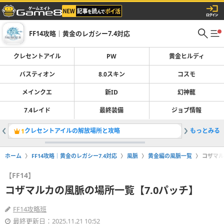
FF14攻略｜黄金のレガシー7.4対応
クレセントアイル
PW
黄金ヒルディ
バスティオン
8.0スキン
コスモ
メインクエ
新ID
幻神龍
7.4レイド
最終装備
ジョブ情報
クレセントアイルの解放場所と攻略
もっとみる
1
2
ホーム
FF14攻略｜黄金のレガシー7.4対応
風脈
黄金編の風脈一覧
コザマル
【FF14】
コザマルカの風脈の場所一覧【7.0パッチ】
FF14攻略班
最終更新日：2025.11.21 10:52