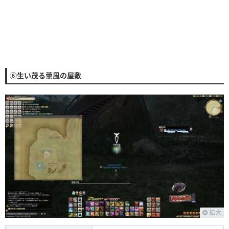
⑥生い茂る薫風の屋敷
拡大