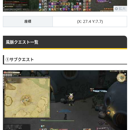
拡大
(X: 27.4 Y:7.7)
座標
風脈クエスト一覧
①サブクエスト