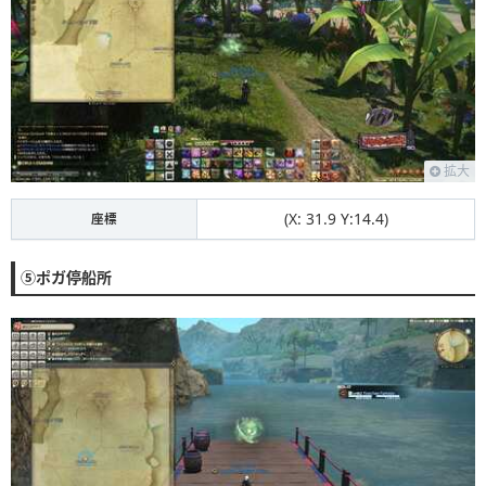
拡大
(X: 31.9 Y:14.4)
座標
⑤ポガ停船所