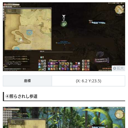
拡大
(X: 6.2 Y:23.5)
座標
④照らされし参道