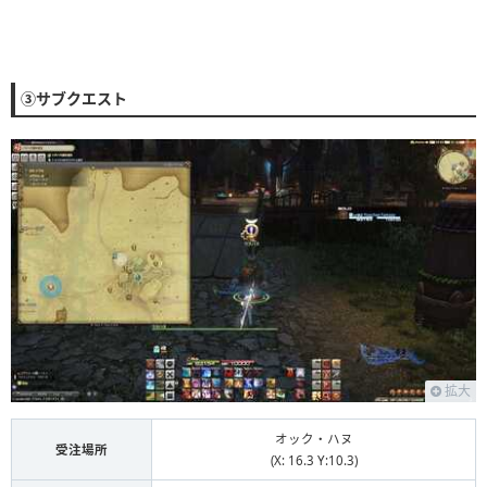
③サブクエスト
拡大
オック・ハヌ
受注場所
(X: 16.3 Y:10.3)