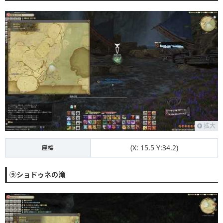
拡大
(X: 15.5 Y:34.2)
座標
⑨ショドゥネの滝