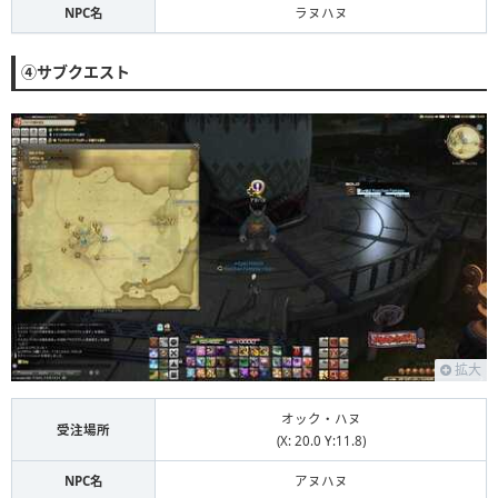
NPC名
ラヌハヌ
④サブクエスト
拡大
オック・ハヌ
受注場所
(X: 20.0 Y:11.8)
NPC名
アヌハヌ