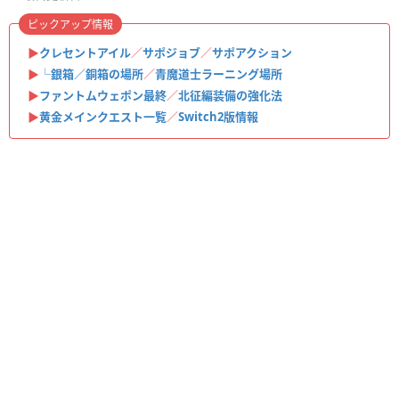
ピックアップ情報
▶
クレセントアイル
／
サポジョブ
／
サポアクション
▶
└銀箱／銅箱の場所
／
青魔道士ラーニング場所
▶
ファントムウェポン最終
／
北征編装備の強化法
▶
黄金メインクエスト一覧
／
Switch2版情報