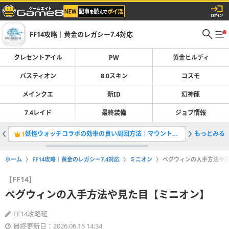
FF14攻略｜黄金のレガシー7.4対応
クレセントアイル
PW
黄金ヒルディ
バスティオン
8.0スキン
コスモ
メインクエ
新ID
幻神龍
7.4レイド
最終装備
ジョブ情報
妖怪ウォッチコラボの効率の良い周回方法｜マウントや武器情報
もっとみる
1
2
ホーム
FF14攻略｜黄金のレガシー7.4対応
ミニオン
ぺグウィンの入手方法や
【FF14】
ぺグウィンの入手方法や見た目【ミニオン】
FF14攻略班
最終更新日：2026.06.15 14:34