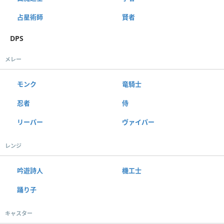
占星術師
賢者
DPS
メレー
モンク
竜騎士
忍者
侍
リーパー
ヴァイパー
レンジ
吟遊詩人
機工士
踊り子
キャスター