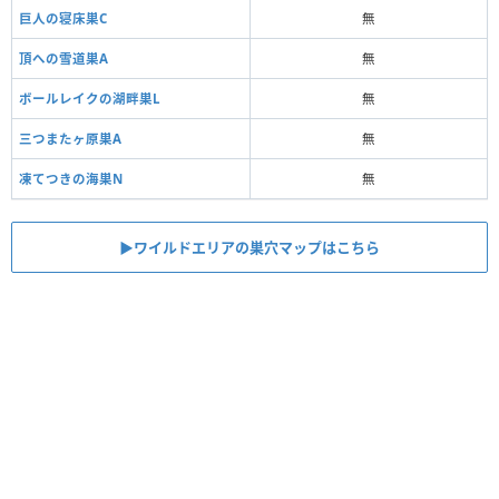
巨人の寝床巣C
無
頂への雪道巣A
無
ボールレイクの湖畔巣L
無
三つまたヶ原巣A
無
凍てつきの海巣N
無
▶ワイルドエリアの巣穴マップはこちら