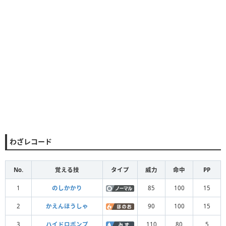
わざレコード
No.
覚える技
タイプ
威力
命中
PP
1
のしかかり
85
100
15
2
かえんほうしゃ
90
100
15
3
ハイドロポンプ
110
80
5