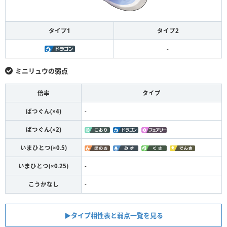
タイプ1
タイプ2
-
ミニリュウの弱点
倍率
タイプ
ばつぐん(×4)
-
ばつぐん(×2)
いまひとつ(×0.5)
いまひとつ(×0.25)
-
こうかなし
-
▶︎タイプ相性表と弱点一覧を見る