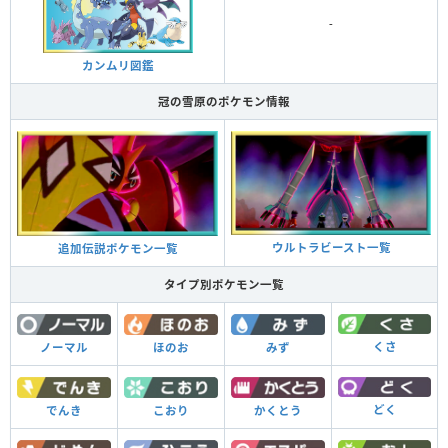
-
カンムリ図鑑
冠の雪原のポケモン情報
ウルトラビースト一覧
追加伝説ポケモン一覧
タイプ別ポケモン一覧
くさ
ノーマル
ほのお
みず
どく
でんき
こおり
かくとう