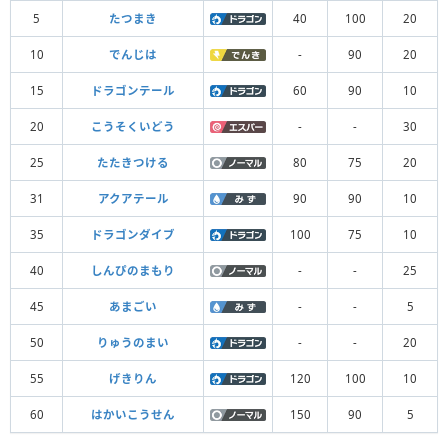
5
たつまき
40
100
20
10
でんじは
-
90
20
15
ドラゴンテール
60
90
10
20
こうそくいどう
-
-
30
25
たたきつける
80
75
20
31
アクアテール
90
90
10
35
ドラゴンダイブ
100
75
10
40
しんぴのまもり
-
-
25
45
あまごい
-
-
5
50
りゅうのまい
-
-
20
55
げきりん
120
100
10
60
はかいこうせん
150
90
5