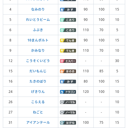
4
なみのり
90
100
15
5
れいとうビーム
90
100
10
6
ふぶき
110
70
5
8
10まんボルト
90
100
15
9
かみなり
110
70
10
12
こうそくいどう
-
-
30
15
だいもんじ
110
85
5
16
たきのぼり
80
100
15
24
げきりん
120
100
10
26
こらえる
-
-
10
27
ねごと
-
-
10
31
アイアンテール
100
75
15