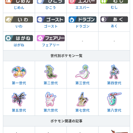
むし
じめん
ひこう
エスパー
あく
いわ
ゴースト
ドラゴン
-
-
はがね
フェアリー
世代別ポケモン一覧
第一世代
第二世代
第三世代
第四世代
第五世代
第六世代
第七世代
第八世代
ポケモン関連の記事