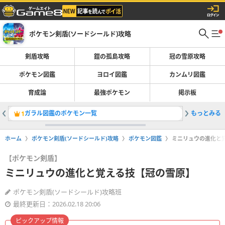
ポケモン剣盾(ソードシールド)攻略
剣盾攻略
鎧の孤島攻略
冠の雪原攻略
ポケモン図鑑
ヨロイ図鑑
カンムリ図鑑
育成論
最強ポケモン
掲示板
ガラル図鑑のポケモン一覧
もっとみる
ダイマッ
1
2
ホーム
ポケモン剣盾(ソードシールド)攻略
ポケモン図鑑
ミニリュウの進化と
【ポケモン剣盾】
ミニリュウの進化と覚える技【冠の雪原】
ポケモン剣盾(ソードシールド)攻略班
最終更新日：2026.02.18 20:06
ピックアップ情報