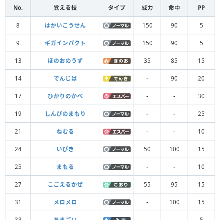
No.
覚える技
タイプ
威力
命中
PP
8
はかいこうせん
150
90
5
9
ギガインパクト
150
90
5
13
ほのおのうず
35
85
15
14
でんじは
-
90
20
17
ひかりのかべ
-
-
30
19
しんぴのまもり
-
-
25
21
ねむる
-
-
10
24
いびき
50
100
15
25
まもる
-
-
10
27
こごえるかぜ
55
95
15
31
メロメロ
-
100
15
33
あまごい
-
-
5