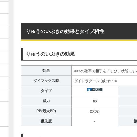
りゅうのいぶきの効果とタイプ相性
りゅうのいぶきの効果
効果
30%の確率で相手を「まひ」状態にす
ダイマックス時
ダイドラグーン (威力:110)
タイプ
威力
60
PP(最大PP)
20(32)
優先度
接
-