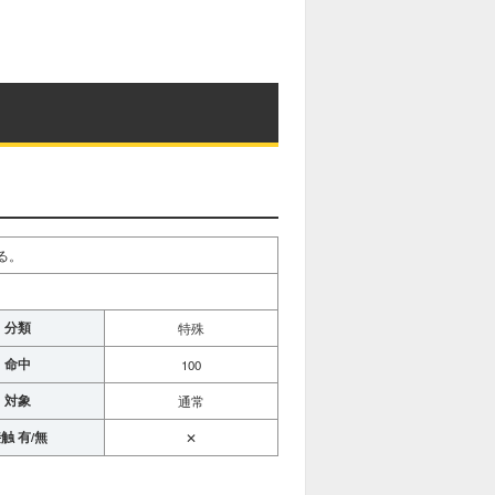
る。
分類
特殊
命中
100
対象
通常
触 有/無
✕