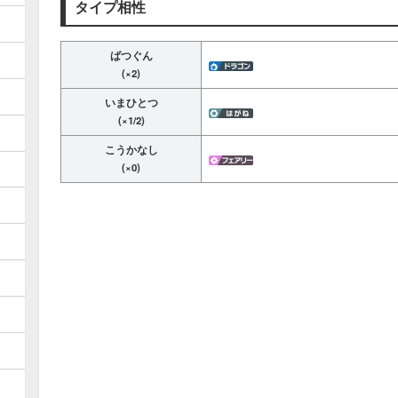
タイプ相性
ばつぐん
(×2)
いまひとつ
(×1/2)
こうかなし
(×0)