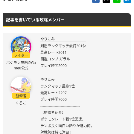
記事を書いている攻略メンバー
やりこみ
剣盾ランクマッチ最終301位
最高レート2011
ライター
図鑑コンプ ガラル
ポケモン攻略@Ga
プレイ時間2000
me8公式
やりこみ
ランクマッチ最終1位
最高レート2297
監修者
プレイ時間7000
くろこ
---------------------------------
【監修者紹介】
ポケモンレート戦1位常連。
テンポ良く面白い語りが魅力的。
対戦勢は特に注目！