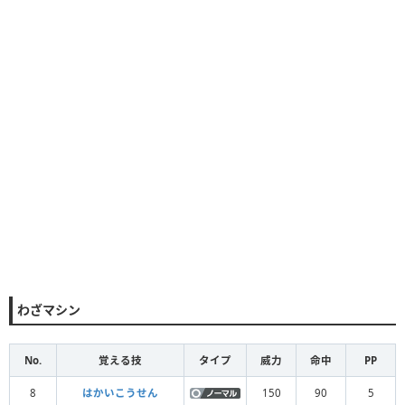
わざマシン
No.
覚える技
タイプ
威力
命中
PP
8
はかいこうせん
150
90
5