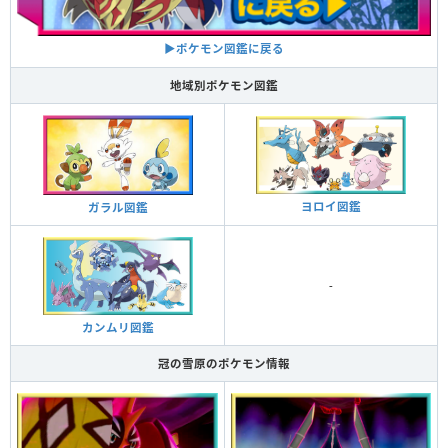
▶ポケモン図鑑に戻る
地域別ポケモン図鑑
ヨロイ図鑑
ガラル図鑑
-
カンムリ図鑑
冠の雪原のポケモン情報