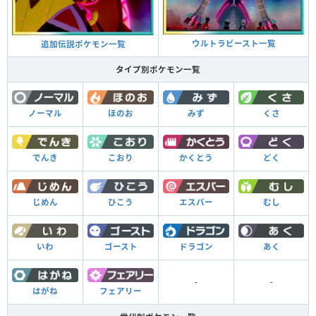
ウルトラビースト一覧
追加伝説ポケモン一覧
タイプ別ポケモン一覧
くさ
ノーマル
ほのお
みず
どく
でんき
こおり
かくとう
むし
じめん
ひこう
エスパー
あく
いわ
ゴースト
ドラゴン
-
-
はがね
フェアリー