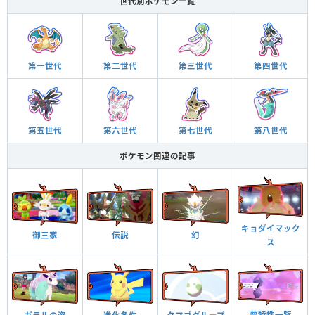
世代別ポケモン一覧
第一世代
第二世代
第三世代
第四世代
第五世代
第六世代
第七世代
第八世代
ポケモン関連の記事
キョダイマック
御三家
伝説
幻
ス
夢特性一覧