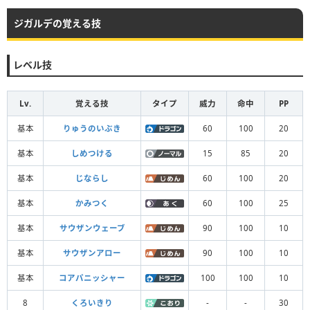
ジガルデの覚える技
レベル技
Lv.
覚える技
タイプ
威力
命中
PP
基本
りゅうのいぶき
60
100
20
基本
しめつける
15
85
20
基本
じならし
60
100
20
基本
かみつく
60
100
25
基本
サウザンウェーブ
90
100
10
基本
サウザンアロー
90
100
10
基本
コアパニッシャー
100
100
10
8
くろいきり
-
-
30