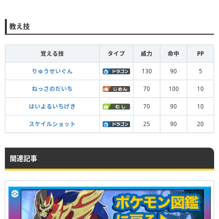
教え技
覚える技
タイプ
威力
命中
PP
りゅうせいぐん
130
90
5
ねっさのだいち
70
100
10
はいよるいちげき
70
90
10
スケイルショット
25
90
20
関連記事