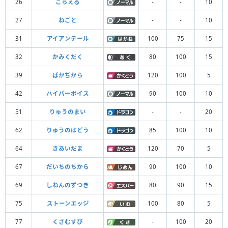
26
こらえる
-
-
10
27
ねごと
-
-
10
31
アイアンテール
100
75
15
32
かみくだく
80
100
15
39
ばかぢから
120
100
5
42
ハイパーボイス
90
100
10
51
りゅうのまい
-
-
20
62
りゅうのはどう
85
100
10
64
きあいだま
120
70
5
67
だいちのちから
90
100
10
69
しねんのずつき
80
90
15
75
ストーンエッジ
100
80
5
77
くさむすび
-
100
20