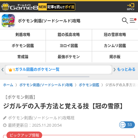
ポケモン剣盾(ソードシールド)攻略
剣盾攻略
鎧の孤島攻略
冠の雪原攻略
ポケモン図鑑
ヨロイ図鑑
カンムリ図鑑
育成論
最強ポケモン
掲示板
ガラル図鑑のポケモン一覧
もっとみる
ヨロイ図
1
2
ホーム
ポケモン剣盾(ソードシールド)攻略
ポケモン図鑑
ジガルデの入手方法
【ポケモン剣盾】
ジガルデの入手方法と覚える技【冠の雪原】
ポケモン剣盾(ソードシールド)攻略班
53
最終更新日：2025.11.20 20:54
ピックアップ情報