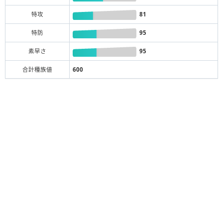
特攻
81
特防
95
素早さ
95
合計種族値
600