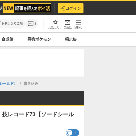
活
ログイン
1
お気に入り追加
ご意見
MENU
お気に入り
育成論
最強ポケモン
掲示板
シールド】
書き込み
技レコード73【ソードシール
1