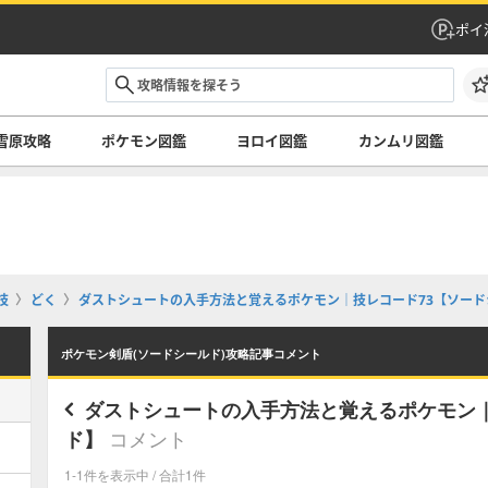
ポイ
雪原攻略
ポケモン図鑑
ヨロイ図鑑
カンムリ図鑑
技
どく
ダストシュートの入手方法と覚えるポケモン｜技レコード73【ソード
ポケモン剣盾(ソードシールド)攻略記事コメント
ダストシュートの入手方法と覚えるポケモン｜
コメント
ド】
1-1件を表示中 / 合計1件