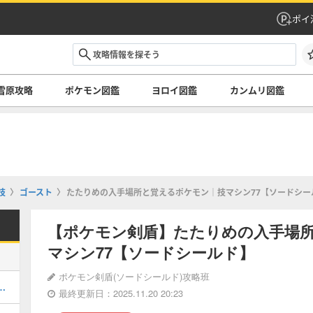
ポイ
雪原攻略
ポケモン図鑑
ヨロイ図鑑
カンムリ図鑑
技
ゴースト
たたりめの入手場所と覚えるポケモン｜技マシン77【ソードシー
【ポケモン剣盾】たたりめの入手場
マシン77【ソードシールド】
ポケモン剣盾(ソードシールド)攻略班
ンチャーの攻略情報と仕様まとめ
最終更新日：2025.11.20 20:23