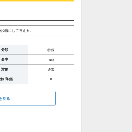
を2倍にして与える。
分類
特殊
命中
100
対象
通常
触 有/無
✕
を見る