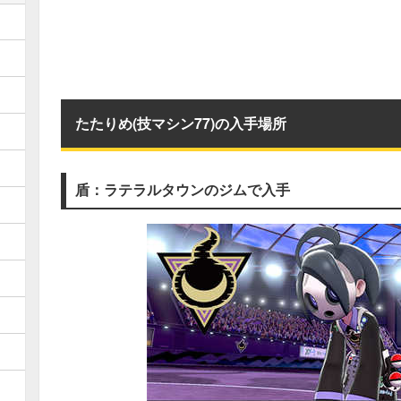
たたりめ(技マシン77)の入手場所
盾：ラテラルタウンのジムで入手