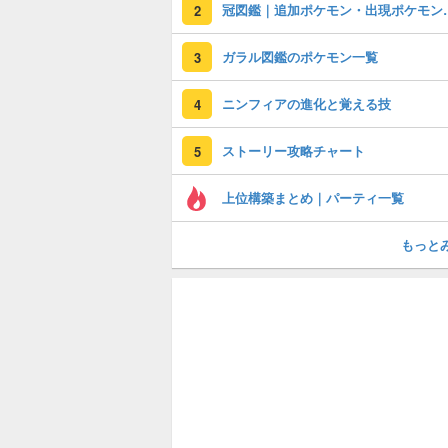
冠図鑑｜追加ポ
2
ガラル図鑑のポケモン一覧
3
ニンフィアの進化と覚える技
4
ストーリー攻略チャート
5
上位構築まとめ｜パーティ一覧
もっと