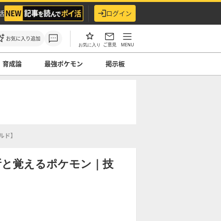
活
ログイン
お気に入り追加
ご意見
MENU
お気に入り
育成論
最強ポケモン
掲示板
ルド】
所と覚えるポケモン｜技