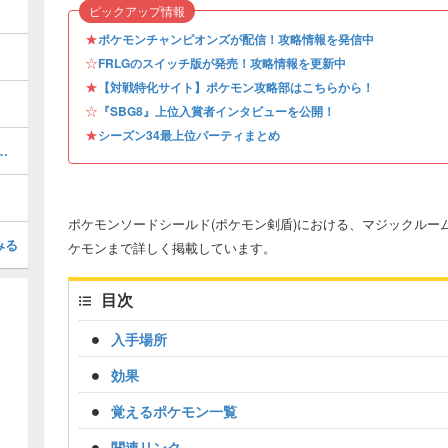
ピックアップ情報
★
ポケモンチャンピオンズが配信！攻略情報を発信中
☆
FRLGのスイッチ版が発売！攻略情報を更新中
★
【対戦特化サイト】ポケモン攻略部はこちらから！
☆
『SBG8』上位入賞者インタビューを公開！
★
シーズン34最上位パーティまとめ
畔に出現するポケモンまとめ
ポケモンソードシールド(ポケモン剣盾)における、マジックルーム
みる
ケモンまで詳しく掲載しています。
目次
入手場所
効果
覚えるポケモン一覧
関連リンク