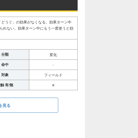
「どうぐ」の効果がなくなる。効果ターン中
られない。効果ターン中にもう一度使うと効
分類
変化
命中
-
対象
フィールド
触 有/無
✕
を見る