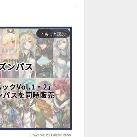
もっと読む
arrow_forward_ios
Powered by 
GliaStudios