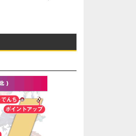
M
u
t
e