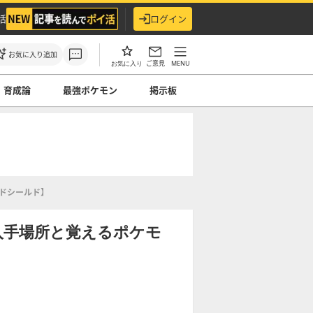
活
ログイン
お気に入り追加
ご意見
MENU
お気に入り
育成論
最強ポケモン
掲示板
ドシールド】
入手場所と覚えるポケモ