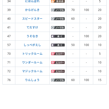
34
にほんばれ
-
-
5
39
からげんき
70
100
20
40
スピードスター
60
-
20
41
てだすけ
-
-
20
47
うそなき
-
100
20
57
しっぺがえし
50
100
10
70
トリックルーム
-
-
5
71
ワンダールーム
-
-
10
72
マジックルーム
-
-
10
76
りんしょう
60
100
15