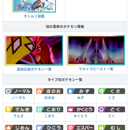
-
カンムリ図鑑
冠の雪原のポケモン情報
ウルトラビースト一覧
追加伝説ポケモン一覧
タイプ別ポケモン一覧
くさ
ノーマル
ほのお
みず
どく
でんき
こおり
かくとう