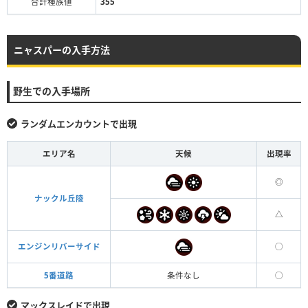
合計種族値
355
ニャスパーの入手方法
野生での入手場所
ランダムエンカウントで出現
エリア名
天候
出現率
◎
ナックル丘陵
△
エンジンリバーサイド
◯
5番道路
条件なし
◯
マックスレイドで出現