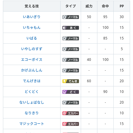
覚える技
タイプ
威力
命中
PP
いあいぎり
50
95
30
いちゃもん
-
100
15
いばる
-
85
15
いやしのすず
-
-
5
エコーボイス
40
100
15
かげぶんしん
-
-
15
でんげきは
60
-
20
どくどく
-
90
10
ないしょばなし
-
-
20
なりきり
-
-
10
マジックコート
-
-
15