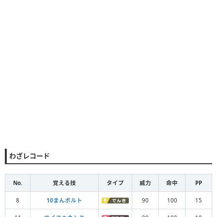
わざレコード
No.
覚える技
タイプ
威力
命中
PP
8
10まんボルト
90
100
15