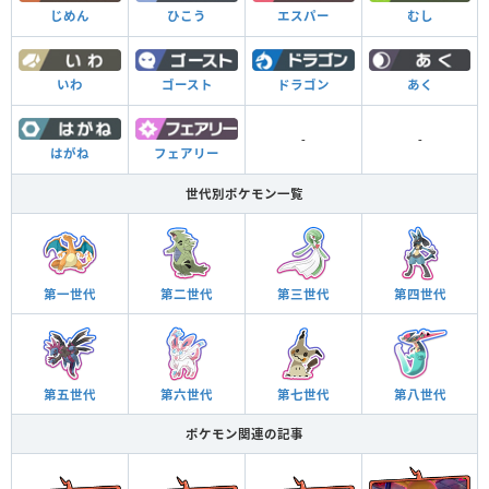
むし
じめん
ひこう
エスパー
あく
いわ
ゴースト
ドラゴン
-
-
はがね
フェアリー
世代別ポケモン一覧
第一世代
第二世代
第三世代
第四世代
第五世代
第六世代
第七世代
第八世代
ポケモン関連の記事