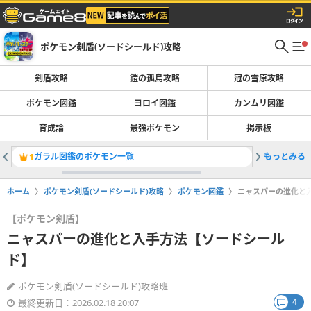
ポケモン剣盾(ソードシールド)攻略
剣盾攻略
鎧の孤島攻略
冠の雪原攻略
ポケモン図鑑
ヨロイ図鑑
カンムリ図鑑
育成論
最強ポケモン
掲示板
ガラル図鑑のポケモン一覧
もっとみる
ひかりの
1
2
ホーム
ポケモン剣盾(ソードシールド)攻略
ポケモン図鑑
ニャスパーの進化と
【ポケモン剣盾】
ニャスパーの進化と入手方法【ソードシール
ド】
ポケモン剣盾(ソードシールド)攻略班
4
最終更新日：2026.02.18 20:07