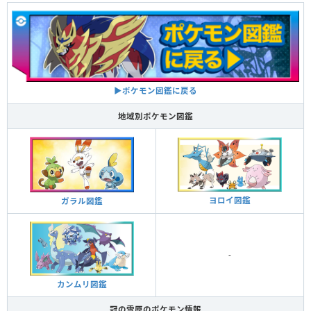
▶ポケモン図鑑に戻る
地域別ポケモン図鑑
ヨロイ図鑑
ガラル図鑑
-
カンムリ図鑑
冠の雪原のポケモン情報