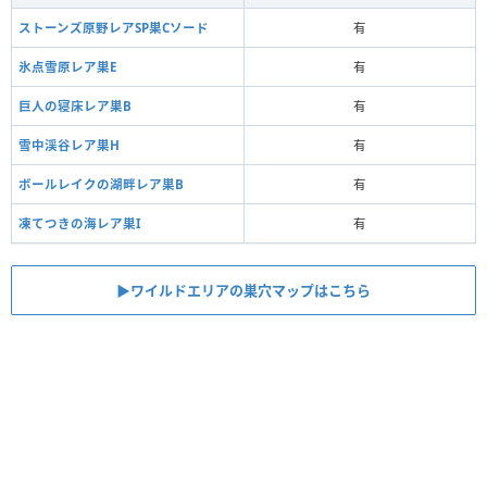
ストーンズ原野レアSP巣Cソード
有
氷点雪原レア巣E
有
巨人の寝床レア巣B
有
雪中渓谷レア巣H
有
ボールレイクの湖畔レア巣B
有
凍てつきの海レア巣I
有
▶ワイルドエリアの巣穴マップはこちら