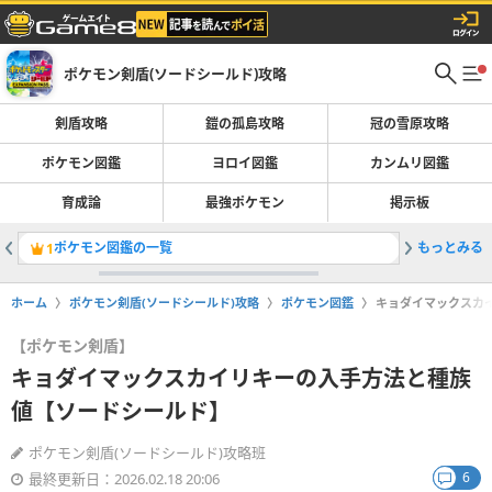
ポケモン剣盾(ソードシールド)攻略
剣盾攻略
鎧の孤島攻略
冠の雪原攻略
ポケモン図鑑
ヨロイ図鑑
カンムリ図鑑
育成論
最強ポケモン
掲示板
ポケモン図鑑の一覧
もっとみる
ガラル図
1
2
ホーム
ポケモン剣盾(ソードシールド)攻略
ポケモン図鑑
キョダイマックスカ
【ポケモン剣盾】
キョダイマックスカイリキーの入手方法と種族
値【ソードシールド】
ポケモン剣盾(ソードシールド)攻略班
6
最終更新日：2026.02.18 20:06