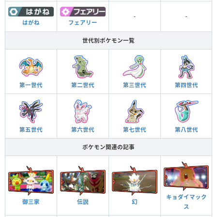
-
-
はがね
フェアリー
世代別ポケモン一覧
第一世代
第二世代
第三世代
第四世代
第五世代
第六世代
第七世代
第八世代
ポケモン関連の記事
キョダイマック
御三家
伝説
幻
ス