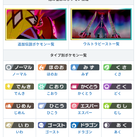
ウルトラビースト一覧
追加伝説ポケモン一覧
タイプ別ポケモン一覧
くさ
ノーマル
ほのお
みず
どく
でんき
こおり
かくとう
むし
じめん
ひこう
エスパー
あく
いわ
ゴースト
ドラゴン