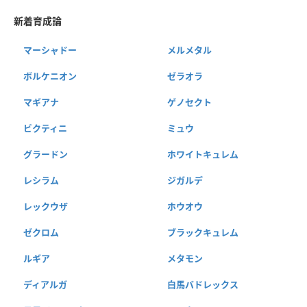
新着育成論
マーシャドー
メルメタル
ボルケニオン
ゼラオラ
マギアナ
ゲノセクト
ビクティニ
ミュウ
グラードン
ホワイトキュレム
レシラム
ジガルデ
レックウザ
ホウオウ
ゼクロム
ブラックキュレム
ルギア
メタモン
ディアルガ
白馬バドレックス