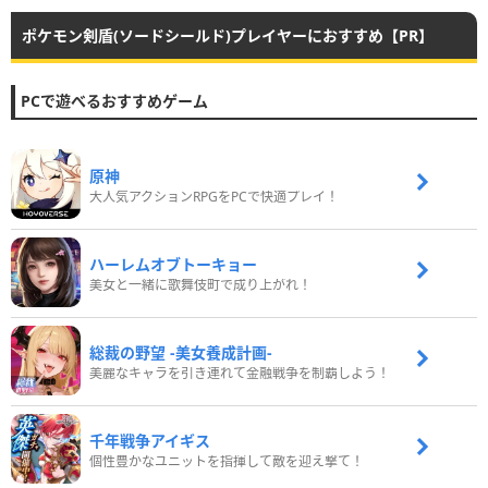
ポケモン剣盾(ソードシールド)プレイヤーにおすすめ【PR】
PCで遊べるおすすめゲーム
原神
大人気アクションRPGをPCで快適プレイ！
ハーレムオブトーキョー
美女と一緒に歌舞伎町で成り上がれ！
総裁の野望 -美女養成計画-
美麗なキャラを引き連れて金融戦争を制覇しよう！
千年戦争アイギス
個性豊かなユニットを指揮して敵を迎え撃て！