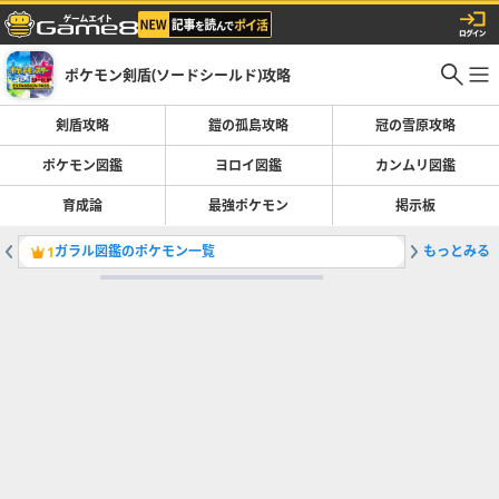
ポケモン剣盾(ソードシールド)攻略
剣盾攻略
鎧の孤島攻略
冠の雪原攻略
ポケモン図鑑
ヨロイ図鑑
カンムリ図鑑
育成論
最強ポケモン
掲示板
ガラル図鑑のポケモン一覧
もっとみる
ジムリー
1
2