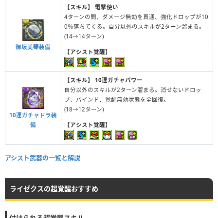
【スキル】
電撃使い
4ターンの間、ダメージ無効を貫通、強化ドロップが10
0％落ちてくる。自分以外のスキルが2ターン溜まる。
(14→14ターン)
御坂美琴装備
【アシスト覚醒】
【スキル】
10連ガチャパワー
自分以外のスキルが2ターン溜まる。消せないドロッ
プ、バインド、覚醒無効状態を全回復。
(18→12ターン)
10連ガチャドラ装
備
【アシスト覚醒】
アシスト武器の一覧と解説
ライゼクスの超覚醒おすすめ
付けられる超覚醒スキル