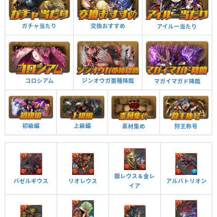
Lv99
5994
3244
597
交換おすすめ
ガチャ当たり
アイルー当たり
つけられる潜在キラー
ジンオウガ亜種降臨
コロシアム
マガイマガド降臨
電気ブレス ターン数：15→8
敵の行動を2ターン遅らせる。光ドロップを強化。9ターンの間、光ドロップ
が少し落ちやすくなる。
初級編
上級編
素材集め
狩王称号
尻尾叩きつけ放電 ターン数：15→15
ドロップのロックを解除し、左端2列を光に変化。3ターンの間、属性吸収と
覚醒スキル
効果
ダメージ吸収を無効化。
他のモンスターにアシストすると自分の覚醒スキル
銀レウス＆金レ
バゼルギウス
リオレウス
アルバトリオン
が付与される
覚醒アシスト
イア
覚醒スキル
効果
能力覚醒タイプの敵に対して攻撃力がアップする（5
倍）この覚醒が発動した敵に対してダメージの上限
他のモンスターにアシストすると自分の覚醒スキル