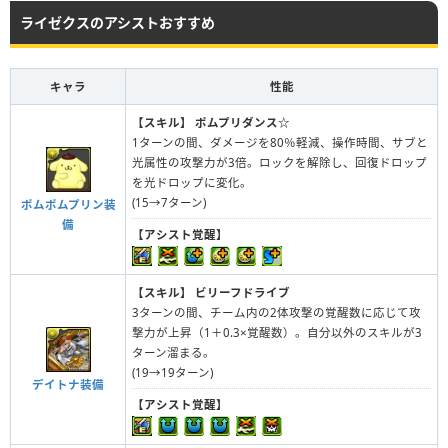
ライゼクスのアシストおすすめ
キャラ
性能
【スキル】
ポムプリダンス☆
1ターンの間、ダメージを80％軽減、操作時間、サブと
光属性の攻撃力が3倍。ロックを解除し、回復ドロップ
を光ドロップに変化。
(15→7ターン)
ポムポムプリン装
備
【アシスト覚醒】
【スキル】
ビリーフドライブ
3ターンの間、チーム内の2体攻撃の覚醒数に応じて攻
撃力が上昇（1＋0.3×覚醒数）。自分以外のスキルが3
ターン溜まる。
(19→19ターン)
デイトナ装備
【アシスト覚醒】