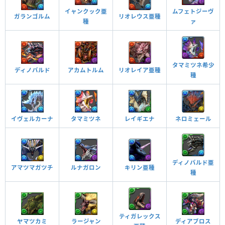
能力覚醒用キラー
値（カンスト値）が1.2倍になる
が付与される
覚醒アシスト
イャンクック亜
ムフェトジーヴ
ガランゴルム
リオレウス亜種
強化合成用タイプの敵に対して攻撃力がアップする
種
ァ
光ドロップで2コンボ以上すると、光属性の攻撃力が
（5倍）この覚醒が発動した敵に対してダメージの上
強化合成用キラー
アップする（60％、光コンボ強化2個分の効果）
限値（カンスト値）が1.2倍になる
光コンボ強化＋
売却用タイプの敵に対して攻撃力がアップする（5
光ドロップを横一列でそろえて消すと光属性の攻撃
タマミツネ希少
倍）この覚醒が発動した敵に対してダメージの上限
ディノバルド
アカムトルム
リオレイア亜種
力がアップする（90％）
光列強化×3
種
売却用キラー
値（カンスト値）が2倍になる
自分自身へのバインド攻撃を無効化する
ドロップ操作時間が延びる（1秒）
バインド耐性＋
操作時間延長＋
イヴェルカーナ
タマミツネ
レイギエナ
ネロミェール
部位破壊素材のドロップ率が10％上昇。部位を破壊
ドロップ操作時間が延びる（1秒）
するたびに全パラメータが1.2倍になる。
部位破壊ボーナス
操作時間延長＋
自分と同じ属性のドロップを10個以上つなげて消す
ディノバルド亜
自分と同じ属性のドロップを4個消すと攻撃力がかな
とコンボドロップが落ちてくる(最大8個まで)さらに1
アマツマガツチ
ルナガロン
キリン亜種
種
コンボドロップ生成
りアップ（4.84倍）し、敵2体に攻撃をする
2体攻撃＋
コンボ加算(最大4コンボまで)
攻撃が100アップする
攻撃が100アップする
攻撃強化
攻撃強化
ティガレックス
ヤマツカミ
ラージャン
ディアブロス