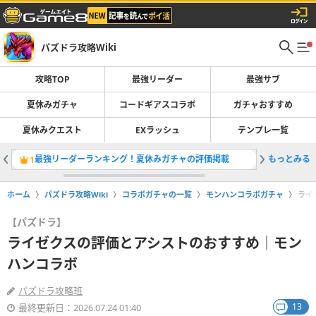
パズドラ攻略Wiki
攻略TOP
最強リーダー
最強サブ
夏休みガチャ
コードギアスコラボ
ガチャおすすめ
夏休みクエスト
EXラッシュ
テンプレ一覧
最強リーダーランキング！夏休みガチャの評価掲載
もっとみる
コードギ
1
2
ホーム
パズドラ攻略Wiki
コラボガチャの一覧
モンハンコラボガチャ
ライ
【パズドラ】
ライゼクスの評価とアシストのおすすめ｜モン
ハンコラボ
パズドラ攻略班
13
最終更新日：2026.07.24 01:40