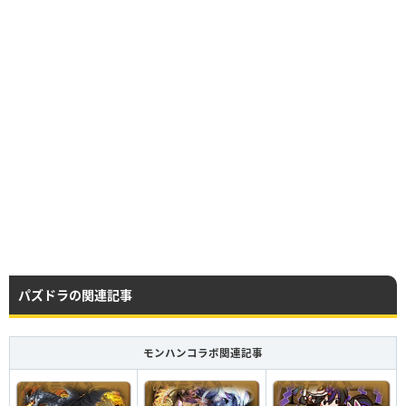
レア度
コスト
属性
タイプ
★6
100
光／闇
攻撃
レア度
コスト
属性
タイプ
HP
攻撃力
回復力
★6
100
光
攻撃
Lv99
4504
2749
300
HP
攻撃力
回復力
パズドラの関連記事
HP
攻撃力
回復力
Lv99
5004
2749
300
Lv99
5494
3244
597
モンハンコラボ関連記事
HP
攻撃力
回復力
つけられる潜在キラー