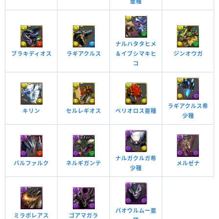
亜種
ナルハタタヒメ
ブラキディオス
ラギアクルス
＆イブシマキヒ
ジンオウガ
コ
ラギアクルス希
キリン
セルレギオス
ベリオロス亜種
少種
ナルガクルガ希
バルファルク
ネルギガンテ
メルゼナ
少種
パオウルムー亜
ミラボレアス
ゴアマガラ