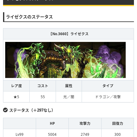
ライゼクスのステータス
【No.3660】ライゼクス
レア度
コスト
属性
タイプ
★5
55
光／闇
ドラゴン／攻撃
ステータス（＋297なし）
HP
攻撃力
回復力
Lv99
5004
2749
300