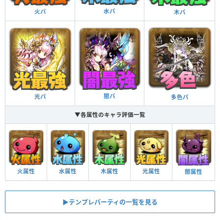
水パ
火パ
木パ
闇パ
光パ
多色パ
▼各属性のキャラ評価一覧
火属性
水属性
木属性
光属性
闇属性
▶︎テンプレパーティの一覧を見る