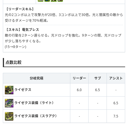
【リーダースキル】
光の2コンボ以上で攻撃力が20倍、3コンボ以上で30倍。光と闇属性の敵から
受けるダメージを70％軽減。
【スキル】
電気ブレス
敵の行動を2ターン遅らせる。光ドロップを強化。9ターンの間、光ドロップ
が少し落ちやすくなる。
(15→8ターン)
点数比較
分岐究極
リーダー
サブ
アシスト
ライゼクス
6.0
6.5
-
ライゼクス装備（ライト）
-
-
6.5
ライゼクス装備（スラアク）
-
-
7.5