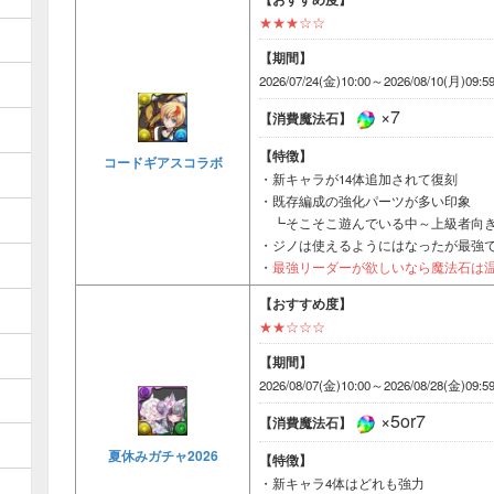
★★★☆☆
【期間】
2026/07/24(金)10:00～2026/08/10(月)09:5
×7
【消費魔法石】
【特徴】
コードギアスコラボ
・新キャラが14体追加されて復刻
・既存編成の強化パーツが多い印象
┗そこそこ遊んでいる中～上級者向
・ジノは使えるようにはなったが最強
・
最強リーダーが欲しいなら魔法石は
【おすすめ度】
★★☆☆☆
【期間】
2026/08/07(金)10:00～2026/08/28(金)09:5
×5or7
【消費魔法石】
夏休みガチャ2026
【特徴】
・新キャラ4体はどれも強力