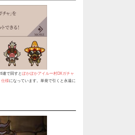
5連で回すと
ぽかぽかアイルー村DXガチャ
く仕様
になっています。単発で引くと永遠に