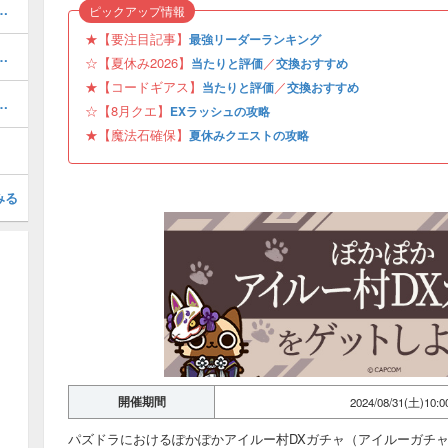
キング！夏休みガチャの評価掲載
ピックアップ情報
★【要注目記事】
最強リーダーランキング
ボの当たりと評価・引くべき？
☆【夏休み2026】
／
当たりと評価
交換おすすめ
★【コードギアス】
／
当たりと評価
交換おすすめ
と当たり・どれを引くべき？
☆【8月クエ】
EXラッシュの攻略
★【魔法石確保】
夏休みクエストの攻略
みる
開催期間
2024/08/31(土)10:
パズドラにおけるぽかぽかアイルー村DXガチャ（アイルーガチ