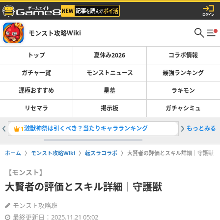
モンスト攻略Wiki
トップ
夏休み2026
コラボ情報
ガチャ一覧
モンストニュース
最強ランキング
運極おすすめ
星墓
ラキモン
リセマラ
掲示板
ガチャシミュ
激獣神祭は引くべき？当たりキャラランキング
もっとみる
最強キャラ
1
2
ホーム
モンスト攻略Wiki
転スラコラボ
大賢者の評価とスキル詳細｜守護獣
【モンスト】
大賢者の評価とスキル詳細｜守護獣
モンスト攻略班
最終更新日：2025.11.21 05:02