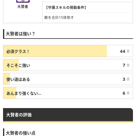
大賢者
【守護スキルの発動条件】
敵を合計15体倒す
大賢者は強い？
44
必須クラス！
票
7
そこそこ強い
票
3
使い道はある
票
6
あんまり強くない…
票
大賢者の評価
大賢者の強い点