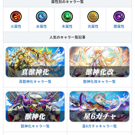
属性別のキャラ一覧
火属性
水属性
木属性
光属性
闇属性
人気のキャラ一覧記事
真獣神化キャラ一覧
獣神化改キャラ一覧
獣神化キャラ一覧
星6ガチャキャラ一覧