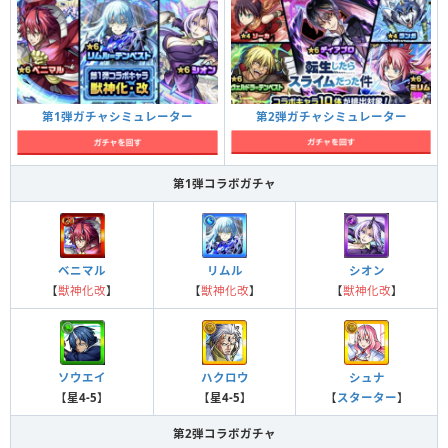
第2弾ガチャシミュレーター
第1弾ガチャシミュレーター
第1弾コラボガチャ
ベニマル
リムル
シオン
【
獣神化改
】
【
獣神化改
】
【
獣神化改
】
ソウエイ
ハクロウ
シュナ
【
星4-5
】
【
星4-5
】
【
スターター
】
第2弾コラボガチャ