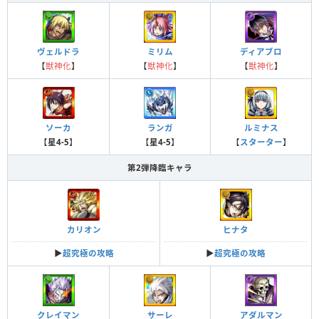
ヴェルドラ
ミリム
ディアブロ
【
獣神化
】
【
獣神化
】
【
獣神化
】
ソーカ
ランガ
ルミナス
【
星4-5
】
【
星4-5
】
【
スターター
】
第2弾降臨キャラ
カリオン
ヒナタ
▶︎
超究極の攻略
▶︎
超究極の攻略
クレイマン
サーレ
アダルマン