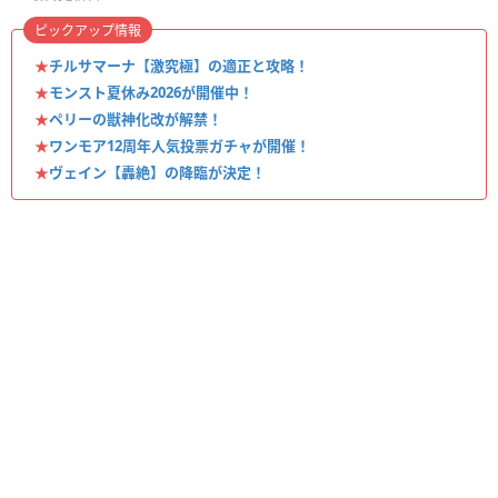
ピックアップ情報
★
チルサマーナ【激究極】の適正と攻略！
★
モンスト夏休み2026が開催中！
★
ペリーの獣神化改が解禁！
★
ワンモア12周年人気投票ガチャが開催！
★
ヴェイン【轟絶】の降臨が決定！