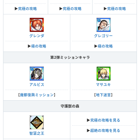
▶︎
究極の攻略
▶︎
究極の攻略
▶︎
究極の攻略
グレンダ
グレゴリー
▶︎
極の攻略
▶︎
極の攻略
第2弾ミッションキャラ
アルビス
マサユキ
【
魔都復興ミッション
】
【
地下迷宮
】
守護獣の森
▶︎
究極の攻略を見る
▶︎
超絶の攻略を見る
智慧之王