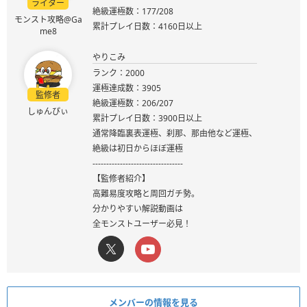
ライター
絶級運極数：177/208
モンスト攻略@Ga
累計プレイ日数：4160日以上
me8
やりこみ
ランク：2000
運極達成数：3905
監修者
絶級運極数：206/207
しゅんぴぃ
累計プレイ日数：3900日以上
通常降臨裏表運極、刹那、那由他など運極、
絶級は初日からほぼ運極
---------------------------------
【監修者紹介】
高難易度攻略と周回ガチ勢。
分かりやすい解説動画は
全モンストユーザー必見！
メンバーの情報を見る