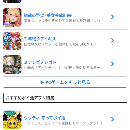
総裁の野望 -美女養成計画-
美麗なキャラを引き連れて金融戦争を制覇しよう！
千年戦争アイギス
個性豊かなユニットを指揮して敵を迎え撃て！
ミナシゴノシゴト
武器の『アビリティ』と『戦神』を駆使するターン制コマンドバトルRPG！
PCゲームをもっと見る
おすすめポイ活アプリ特集
ウッディ‐守ってポイ活
「ウッディ」を守ってお世話してポイントゲット！