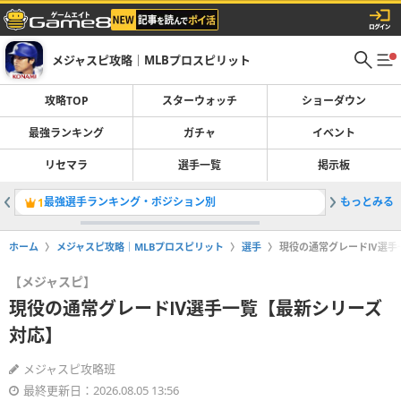
メジャスピ攻略｜MLBプロスピリット
攻略TOP
スターウォッチ
ショーダウン
最強ランキング
ガチャ
イベント
リセマラ
選手一覧
掲示板
最強選手ランキング・ポジション別
もっとみる
ガチャ一
1
2
ホーム
メジャスピ攻略｜MLBプロスピリット
選手
現役の通常グレードⅣ選手
【メジャスピ】
現役の通常グレードⅣ選手一覧【最新シリーズ
対応】
メジャスピ攻略班
最終更新日：2026.08.05 13:56