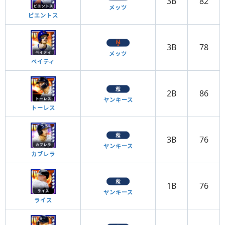
3B
82
メッツ
ビエントス
3B
78
メッツ
ベイティ
2B
86
ヤンキース
トーレス
3B
76
ヤンキース
カブレラ
1B
76
ヤンキース
ライス