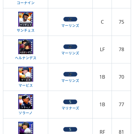
コーナイン
C
75
マーリンズ
サンチェス
LF
78
マーリンズ
ヘルナンデス
1B
70
マーリンズ
マービス
1B
77
マリナーズ
ソラーノ
RF
81