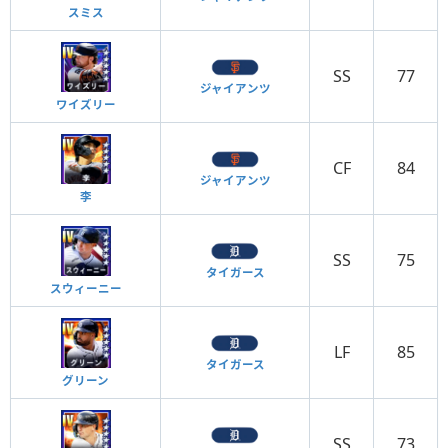
スミス
SS
77
ジャイアンツ
ワイズリー
CF
84
ジャイアンツ
李
SS
75
タイガース
スウィーニー
LF
85
タイガース
グリーン
SS
73