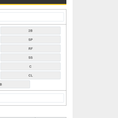
2B
SP
RF
SS
C
CL
B