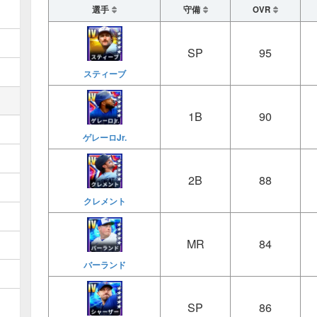
選手
守備
OVR
SP
95
スティーブ
1B
90
ゲレーロJr.
2B
88
クレメント
MR
84
バーランド
SP
86