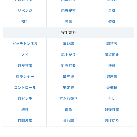
リベンジ
内野安打
走塁
捕手
強肩
盗塁
投手能力
ピッチトンネル
重い球
球持ち
ノビ
尻上がり
同点阻止
対左打者
対右打者
援護
対ランナー
奪三振
威圧感
コントロール
安定感
豪速球
対ピンチ
打たれ強さ
キレ
根性
緩急
対強打者
打球反応
荒れ球
逃げ切り