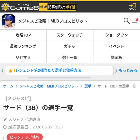
メジャスピ攻略｜MLBプロスピリット
攻略TOP
スターウォッチ
ショーダウン
最強ランキング
ガチャ
イベント
リセマラ
選手一覧
掲示板
レジェンド第2弾当たり選手と獲得方法
もっとみる
ガチャ一
1
2
ホーム
メジャスピ攻略｜MLBプロスピリット
選手
サード（3B）の選手一覧
【メジャスピ】
サード（3B）の選手一覧
メジャスピ攻略班
最終更新日：2026.08.05 13:23
ピックアップ情報