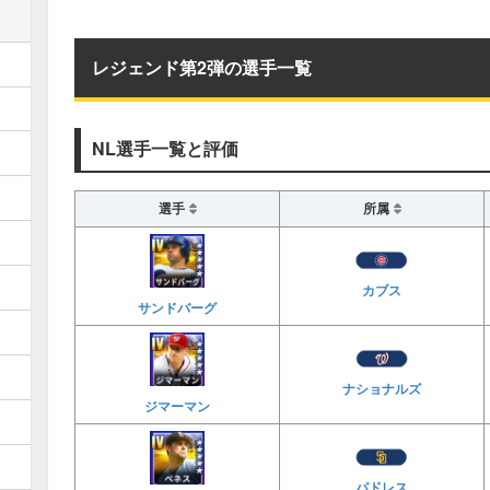
レジェンド第2弾の選手一覧
NL選手一覧と評価
選手
所属
カブス
サンドバーグ
ナショナルズ
ジマーマン
パドレス