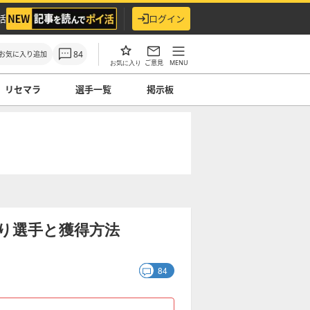
活
ログイン
84
お気に入り追加
ご意見
MENU
お気に入り
リセマラ
選手一覧
掲示板
り選手と獲得方法
84