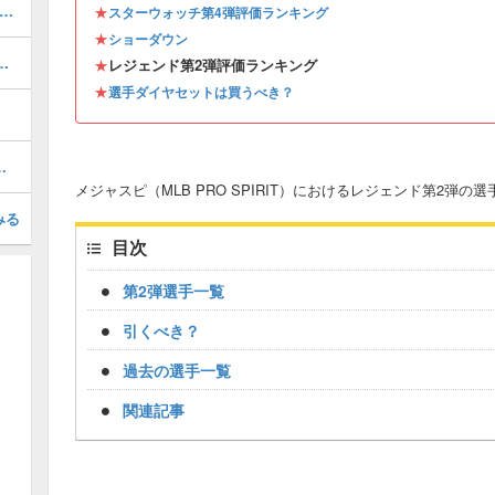
ナーバンクス(2026 S1)の評価とステータス
★
スターウォッチ第4弾評価ランキング
★
ショーダウン
覧と報酬・リセットはある？
★
レジェンド第2弾評価ランキング
★
選手ダイヤセットは買うべき？
1 AS 1)の評価とステータス
メジャスピ（MLB PRO SPIRIT）におけるレジェンド第2弾
みる
目次
第2弾選手一覧
引くべき？
過去の選手一覧
関連記事