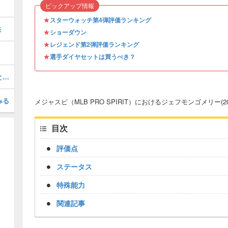
ピックアップ情報
★
スターウォッチ第4弾評価ランキング
法
★
ショーダウン
★
レジェンド第2弾評価ランキング
★
選手ダイヤセットは買うべき？
ソニーグレイ(2026 S1 OTW 4)の評価とステータス
みる
メジャスピ（MLB PRO SPIRIT）におけるジェフモンゴメリー(20
目次
評価点
ステータス
特殊能力
関連記事