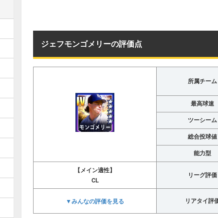
ジェフモンゴメリーの評価点
所属チーム
最高球速
ツーシーム
総合投球値
能力型
【メイン適性】
リーグ評価
CL
▼みんなの評価を見る
リアタイ評