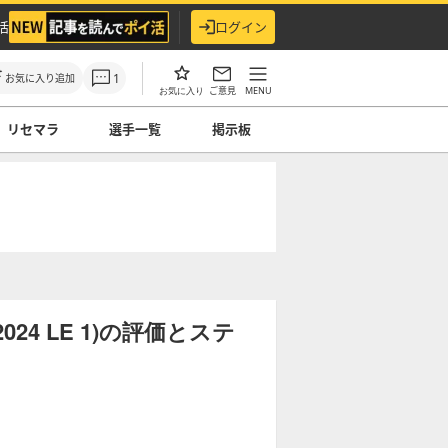
活
ログイン
1
お気に入り追加
ご意見
MENU
お気に入り
リセマラ
選手一覧
掲示板
4 LE 1)の評価とステ