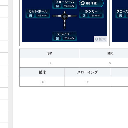
拡大
SP
MR
G
S
捕球
スローイング
56
62