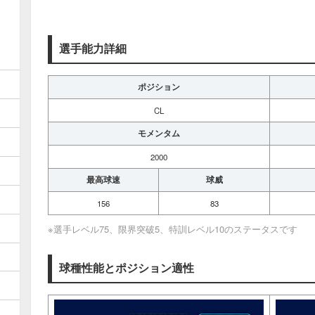
選手能力詳細
ポジション
CL
モメンタム
2000
最高球速
球威
156
83
※選手レベル75、限界突破5、特訓レベル10のステータスです
球種性能とポジション適性