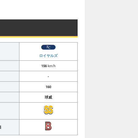
ロイヤルズ
156
km/h
-
160
球威
価