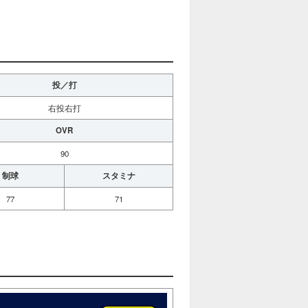
投／打
右投右打
OVR
90
制球
スタミナ
77
71