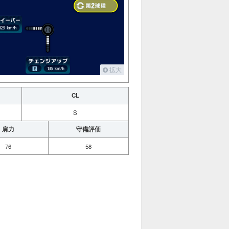
拡大
CL
S
肩力
守備評価
76
58