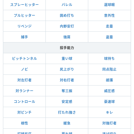
スプレーヒッター
バレル
選球眼
プルヒッター
固め打ち
意外性
リベンジ
内野安打
走塁
捕手
強肩
盗塁
投手能力
ピッチトンネル
重い球
球持ち
ノビ
尻上がり
同点阻止
対左打者
対右打者
援護
対ランナー
奪三振
威圧感
コントロール
安定感
豪速球
対ピンチ
打たれ強さ
キレ
根性
緩急
対強打者
打球反応
荒れ球
逃げ切り