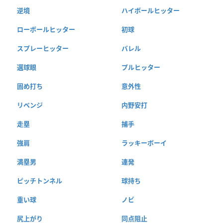
逆境
ハイボールヒッター
ローボールヒッター
初球
スプレーヒッター
バレル
選球眼
プルヒッター
固め打ち
意外性
リベンジ
内野安打
走塁
捕手
強肩
ラッキーボーイ
満塁男
連発
ピッチトンネル
球持ち
重い球
ノビ
尻上がり
同点阻止