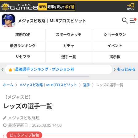
メジャスピ攻略｜MLBプロスピリット
攻略TOP
スターウォッチ
ショーダウン
最強ランキング
ガチャ
イベント
リセマラ
選手一覧
掲示板
最強選手ランキング・ポジション別
もっとみる
スターウ
1
2
ホーム
メジャスピ攻略｜MLBプロスピリット
選手
レッズの選手一覧
【メジャスピ】
レッズの選手一覧
メジャスピ攻略班
最終更新日：2026.08.05 14:08
ピックアップ情報