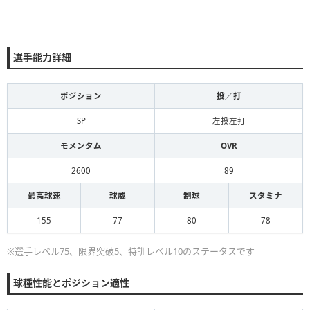
選手能力詳細
ポジション
投／打
SP
左投左打
モメンタム
OVR
2600
89
最高球速
球威
制球
スタミナ
155
77
80
78
※選手レベル75、限界突破5、特訓レベル10のステータスです
球種性能とポジション適性