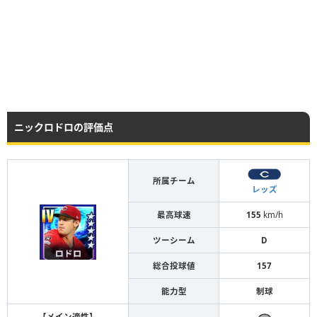
ニックロドロの評価点
所属チーム
レッズ
最高球速
155
km/h
ツーシーム
D
総合投球値
157
能力型
制球
【メイン適性】