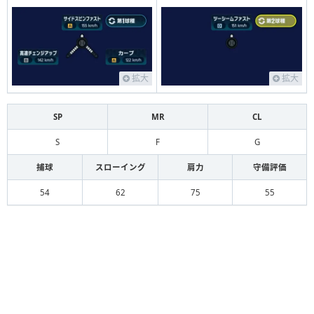
拡大
拡大
SP
MR
CL
S
F
G
捕球
スローイング
肩力
守備評価
54
62
75
55