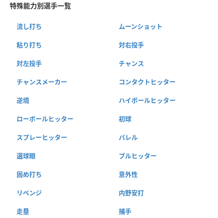
特殊能力別選手一覧
流し打ち
ムーンショット
粘り打ち
対右投手
対左投手
チャンス
チャンスメーカー
コンタクトヒッター
逆境
ハイボールヒッター
ローボールヒッター
初球
スプレーヒッター
バレル
選球眼
プルヒッター
固め打ち
意外性
リベンジ
内野安打
走塁
捕手