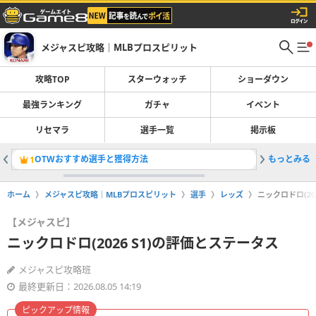
メジャスピ攻略｜MLBプロスピリット
攻略TOP
スターウォッチ
ショーダウン
最強ランキング
ガチャ
イベント
リセマラ
選手一覧
掲示板
OTWおすすめ選手と獲得方法
もっとみる
ボビーウィ
1
2
ホーム
メジャスピ攻略｜MLBプロスピリット
選手
レッズ
ニックロドロ(20
【メジャスピ】
ニックロドロ(2026 S1)の評価とステータス
メジャスピ攻略班
最終更新日：2026.08.05 14:19
ピックアップ情報