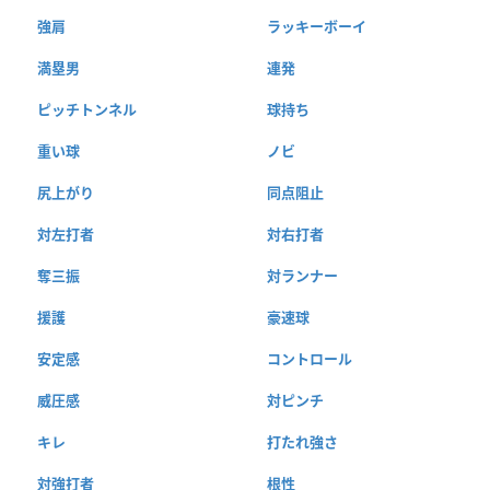
強肩
ラッキーボーイ
満塁男
連発
ピッチトンネル
球持ち
重い球
ノビ
尻上がり
同点阻止
対左打者
対右打者
奪三振
対ランナー
援護
豪速球
安定感
コントロール
威圧感
対ピンチ
キレ
打たれ強さ
対強打者
根性