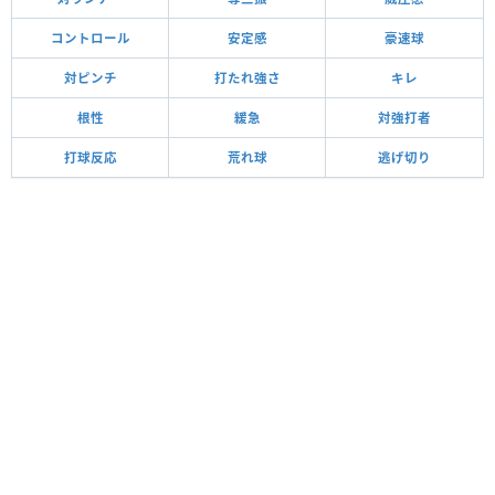
コントロール
安定感
豪速球
対ピンチ
打たれ強さ
キレ
根性
緩急
対強打者
打球反応
荒れ球
逃げ切り