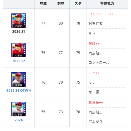
球威
制球
スタ
特殊能力
コントロール++
77
80
78
対右打者
2026 S1
キレ
援護++
75
77
75
同点阻止
2025 S2
コントロール
ノビ++
76
70
75
キレ
2025 S1 OTW 4
奪三振
奪三振++
75
73
76
同点阻止
2024
尻上がり