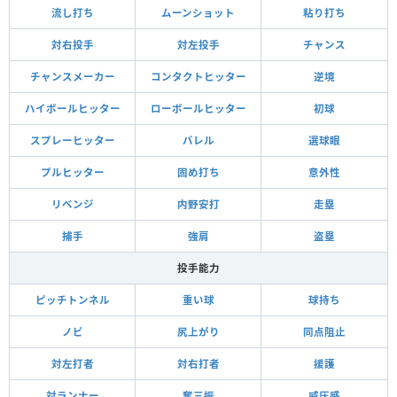
流し打ち
ムーンショット
粘り打ち
対右投手
対左投手
チャンス
チャンスメーカー
コンタクトヒッター
逆境
ハイボールヒッター
ローボールヒッター
初球
スプレーヒッター
バレル
選球眼
プルヒッター
固め打ち
意外性
リベンジ
内野安打
走塁
捕手
強肩
盗塁
投手能力
ピッチトンネル
重い球
球持ち
ノビ
尻上がり
同点阻止
対左打者
対右打者
援護
対ランナー
奪三振
威圧感