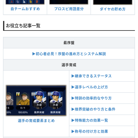
自チームおすすめ
プロスピ用語差分
ダイヤの貯め方
お役立ち記事一覧
最序盤
▶︎初心者必見！序盤の進め方とシステム解説
選手育成
▶︎継承できるステータス
▶︎選手レベルの上げ方
▶︎特訓の効率的なやり方
▶︎限界突破のやり方と条件
▶︎特殊能力の効果一覧
選手の育成要素まとめ
▶︎称号の付け方と効果