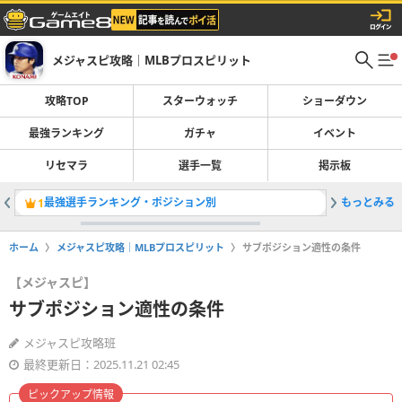
メジャスピ攻略｜MLBプロスピリット
攻略TOP
スターウォッチ
ショーダウン
最強ランキング
ガチャ
イベント
リセマラ
選手一覧
掲示板
最強選手ランキング・ポジション別
もっとみる
ミゲルカブ
1
2
ホーム
メジャスピ攻略｜MLBプロスピリット
サブポジション適性の条件
【メジャスピ】
サブポジション適性の条件
メジャスピ攻略班
最終更新日：2025.11.21 02:45
ピックアップ情報