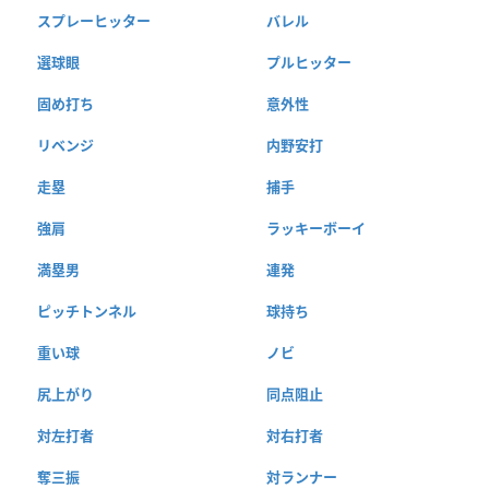
スプレーヒッター
バレル
選球眼
プルヒッター
固め打ち
意外性
リベンジ
内野安打
走塁
捕手
強肩
ラッキーボーイ
満塁男
連発
ピッチトンネル
球持ち
重い球
ノビ
尻上がり
同点阻止
対左打者
対右打者
奪三振
対ランナー