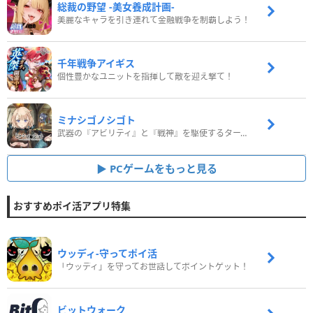
総裁の野望 -美女養成計画-
美麗なキャラを引き連れて金融戦争を制覇しよう！
千年戦争アイギス
個性豊かなユニットを指揮して敵を迎え撃て！
ミナシゴノシゴト
武器の『アビリティ』と『戦神』を駆使するターン制コマンドバトルRPG！
PCゲームをもっと見る
おすすめポイ活アプリ特集
ウッディ‐守ってポイ活
「ウッディ」を守ってお世話してポイントゲット！
ビットウォーク