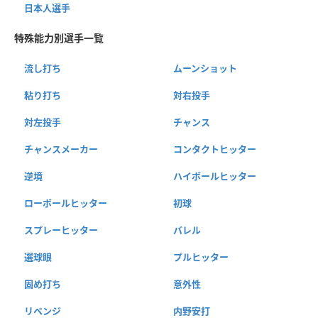
日本人選手
特殊能力別選手一覧
流し打ち
ムーンショット
粘り打ち
対右投手
対左投手
チャンス
チャンスメーカー
コンタクトヒッター
逆境
ハイボールヒッター
ローボールヒッター
初球
スプレーヒッター
バレル
選球眼
プルヒッター
固め打ち
意外性
リベンジ
内野安打