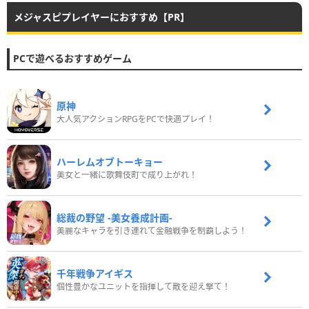
メジャスピプレイヤーにおすすめ【PR】
PCで遊べるおすすめゲーム
原神
大人気アクションRPGをPCで快適プレイ！
ハーレムオブトーキョー
美女と一緒に歌舞伎町で成り上がれ！
総裁の野望 -美女養成計画-
美麗なキャラを引き連れて金融戦争を制覇しよう！
千年戦争アイギス
個性豊かなユニットを指揮して敵を迎え撃て！