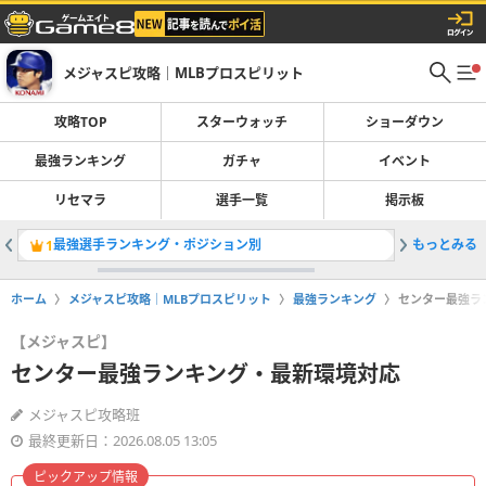
メジャスピ攻略｜MLBプロスピリット
攻略TOP
スターウォッチ
ショーダウン
最強ランキング
ガチャ
イベント
リセマラ
選手一覧
掲示板
最強選手ランキング・ポジション別
もっとみる
カルラリー
1
2
ホーム
メジャスピ攻略｜MLBプロスピリット
最強ランキング
センター最強ラ
【メジャスピ】
センター最強ランキング・最新環境対応
メジャスピ攻略班
最終更新日：2026.08.05 13:05
ピックアップ情報