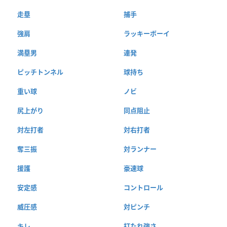
走塁
捕手
強肩
ラッキーボーイ
満塁男
連発
ピッチトンネル
球持ち
重い球
ノビ
尻上がり
同点阻止
対左打者
対右打者
奪三振
対ランナー
援護
豪速球
安定感
コントロール
威圧感
対ピンチ
キレ
打たれ強さ