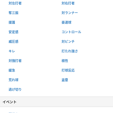
対左打者
対右打者
奪三振
対ランナー
援護
豪速球
安定感
コントロール
威圧感
対ピンチ
キレ
打たれ強さ
対強打者
根性
緩急
打球反応
荒れ球
盗塁
逃げ切り
イベント