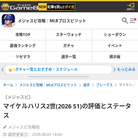
メジャスピ攻略｜MLBプロスピリット
攻略TOP
スターウォッチ
ショーダウン
最強ランキング
ガチャ
イベント
リセマラ
選手一覧
掲示板
ガチャ一覧とおすすめ・スケジュール
もっとみる
クリスセー
1
2
ホーム
メジャスピ攻略｜MLBプロスピリット
選手
ブレーブス
マイケルハリ
【メジャスピ】
マイケルハリス2世(2026 S1)の評価とステータ
ス
メジャスピ攻略班
最終更新日：2026.08.05 14:04