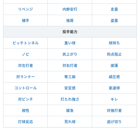
リベンジ
内野安打
走塁
捕手
強肩
盗塁
投手能力
ピッチトンネル
重い球
球持ち
ノビ
尻上がり
同点阻止
対左打者
対右打者
援護
対ランナー
奪三振
威圧感
コントロール
安定感
豪速球
対ピンチ
打たれ強さ
キレ
根性
緩急
対強打者
打球反応
荒れ球
逃げ切り