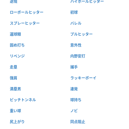
逆境
ハイボールヒッター
ローボールヒッター
初球
スプレーヒッター
バレル
選球眼
プルヒッター
固め打ち
意外性
リベンジ
内野安打
走塁
捕手
強肩
ラッキーボーイ
満塁男
連発
ピッチトンネル
球持ち
重い球
ノビ
尻上がり
同点阻止