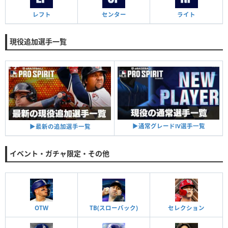
レフト
センター
ライト
現役追加選手一覧
▶︎通常グレードⅣ選手一覧
▶︎最新の追加選手一覧
イベント・ガチャ限定・その他
OTW
TB(スローバック)
セレクション