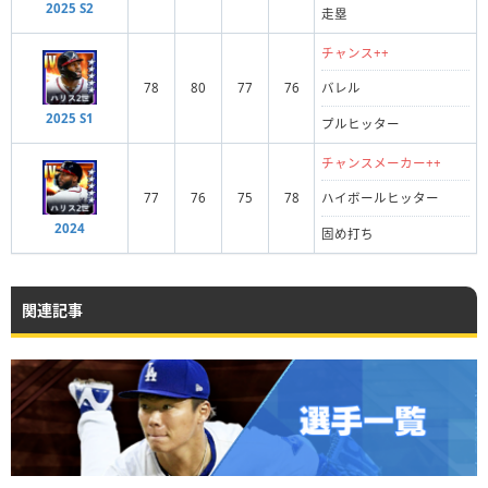
2025 S2
走塁
チャンス++
78
80
77
76
バレル
2025 S1
プルヒッター
チャンスメーカー++
77
76
75
78
ハイボールヒッター
2024
固め打ち
関連記事