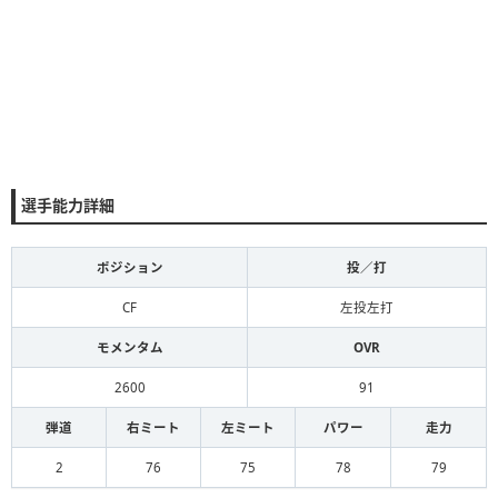
選手能力詳細
ポジション
投／打
CF
左投左打
モメンタム
OVR
2600
91
弾道
右ミート
左ミート
パワー
走力
2
76
75
78
79