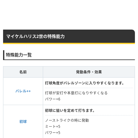
マイケルハリス2世の特殊能力
特殊能力一覧
名前
発動条件・効果
打球角度がバレルゾーンに入りやすくなります。
バレル++
打球が安打や本塁打になりやすくなる
パワー+6
初球に狙いを定めて打ちます。
ノーストライクの時に発動
初球
ミート+5
パワー+5