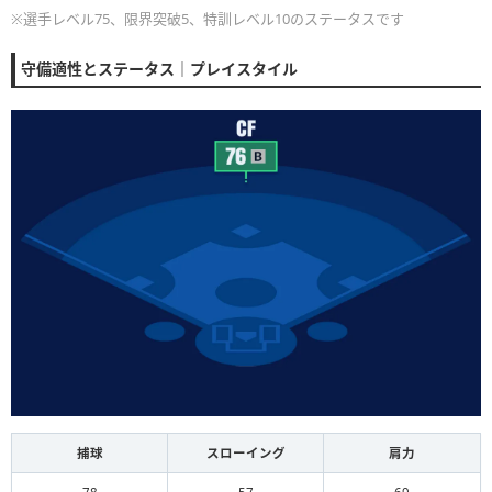
※選手レベル75、限界突破5、特訓レベル10のステータスです
守備適性とステータス｜プレイスタイル
捕球
スローイング
肩力