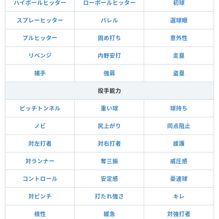
ハイボールヒッター
ローボールヒッター
初球
スプレーヒッター
バレル
選球眼
プルヒッター
固め打ち
意外性
リベンジ
内野安打
走塁
捕手
強肩
盗塁
投手能力
ピッチトンネル
重い球
球持ち
ノビ
尻上がり
同点阻止
対左打者
対右打者
援護
対ランナー
奪三振
威圧感
コントロール
安定感
豪速球
対ピンチ
打たれ強さ
キレ
根性
緩急
対強打者