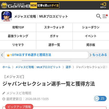
メジャスピ攻略｜MLBプロスピリット
攻略TOP
スターウォッチ
ショーダウン
最強ランキング
ガチャ
イベント
リセマラ
選手一覧
掲示板
OTWおすすめ選手と獲得方法
もっとみる
ガチャ一
1
2
ホーム
メジャスピ攻略｜MLBプロスピリット
選手
ジャパンセレクション選手
【メジャスピ】
ジャパンセレクション選手一覧と獲得方法
メジャスピ攻略班
25
最終更新日：2026.08.05 13:05
ピックアップ情報