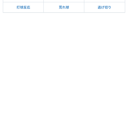
打球反応
荒れ球
逃げ切り