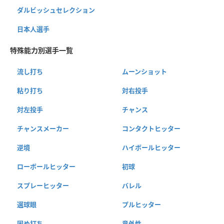
ダルビッシュセレクション
日本人選手
特殊能力別選手一覧
流し打ち
ムーンショット
粘り打ち
対右投手
対左投手
チャンス
チャンスメーカー
コンタクトヒッター
逆境
ハイボールヒッター
ローボールヒッター
初球
スプレーヒッター
バレル
選球眼
プルヒッター
固め打ち
意外性