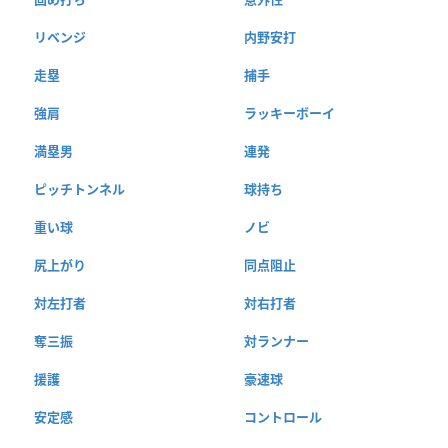
リベンジ
内野安打
走塁
捕手
強肩
ラッキーボーイ
満塁男
連発
ピッチトンネル
球持ち
重い球
ノビ
尻上がり
同点阻止
対左打者
対右打者
奪三振
対ランナー
援護
豪速球
安定感
コントロール