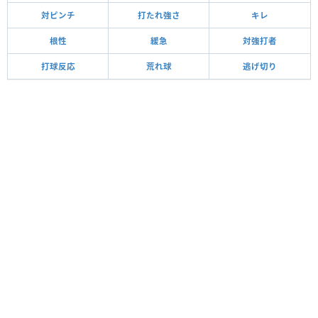
対ピンチ
打たれ強さ
キレ
根性
緩急
対強打者
打球反応
荒れ球
逃げ切り