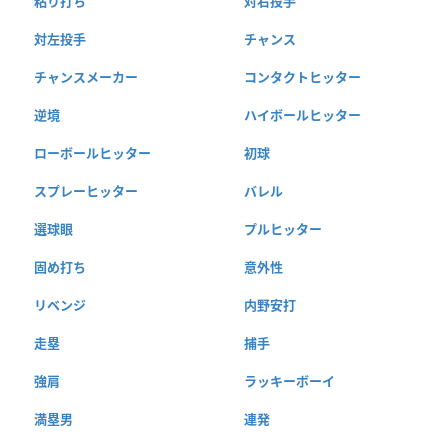
粘り打ち
対右投手
対左投手
チャンス
チャンスメーカー
コンタクトヒッター
逆境
ハイボールヒッター
ローボールヒッター
初球
スプレーヒッター
バレル
選球眼
プルヒッター
固め打ち
意外性
リベンジ
内野安打
走塁
捕手
強肩
ラッキーボーイ
満塁男
連発