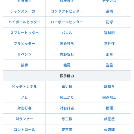
対右投手
対左投手
チャンス
チャンスメーカー
コンタクトヒッター
逆境
ハイボールヒッター
ローボールヒッター
初球
スプレーヒッター
バレル
選球眼
プルヒッター
固め打ち
意外性
リベンジ
内野安打
走塁
捕手
強肩
盗塁
投手能力
ピッチトンネル
重い球
球持ち
ノビ
尻上がり
同点阻止
対左打者
対右打者
援護
対ランナー
奪三振
威圧感
コントロール
安定感
豪速球