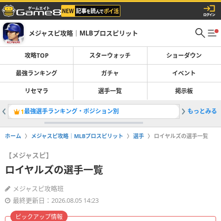
メジャスピ攻略｜MLBプロスピリット
攻略TOP
スターウォッチ
ショーダウン
最強ランキング
ガチャ
イベント
リセマラ
選手一覧
掲示板
最強選手ランキング・ポジション別
もっとみる
レジェン
1
2
ホーム
メジャスピ攻略｜MLBプロスピリット
選手
ロイヤルズの選手一覧
【メジャスピ】
ロイヤルズの選手一覧
メジャスピ攻略班
最終更新日：2026.08.05 14:23
ピックアップ情報