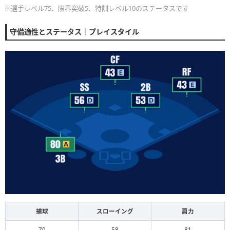
※選手レベル75、限界突破5、特訓レベル10のステータスです
守備適性とステータス｜プレイスタイル
捕球
スローイング
肩力
70
58
81