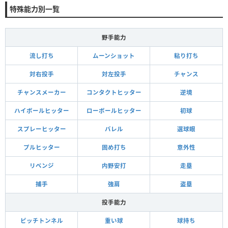
特殊能力別一覧
野手能力
流し打ち
ムーンショット
粘り打ち
対右投手
対左投手
チャンス
チャンスメーカー
コンタクトヒッター
逆境
ハイボールヒッター
ローボールヒッター
初球
スプレーヒッター
バレル
選球眼
プルヒッター
固め打ち
意外性
リベンジ
内野安打
走塁
捕手
強肩
盗塁
投手能力
ピッチトンネル
重い球
球持ち