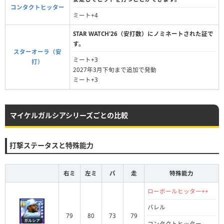
コンタクトヒッター
ミート+4
STAR WATCH'26（安打数）にノミネートされた証で
す。
スターオーラ（安
ミート+3
打）
2027年3月下旬まで追加で発動
ミート+3
マイケルガルシアシリーズごとの比較
打撃ステータスと特殊能力
右ミ
左ミ
パ
走
特殊能力
ローボールヒッター++
バレル
79
80
73
79
コンタクトヒッター