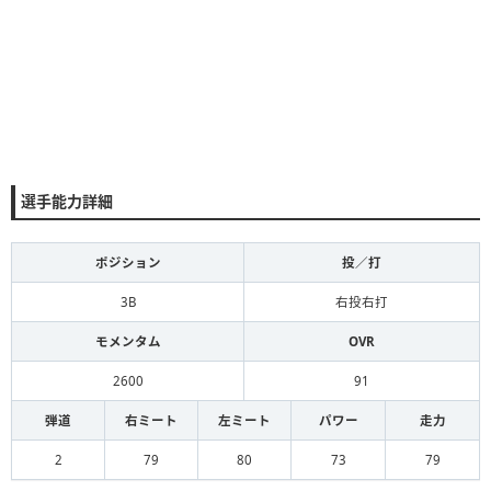
選手能力詳細
ポジション
投／打
3B
右投右打
モメンタム
OVR
2600
91
弾道
右ミート
左ミート
パワー
走力
2
79
80
73
79