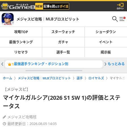
メジャスピ攻略｜MLBプロスピリット
攻略TOP
スターウォッチ
ショーダウン
最強ランキング
ガチャ
イベント
リセマラ
選手一覧
掲示板
最強選手ランキング・ポジション別
もっとみる
称号の付
1
2
ホーム
メジャスピ攻略｜MLBプロスピリット
選手
ロイヤルズ
マイケルガルシ
【メジャスピ】
マイケルガルシア(2026 S1 SW 1)の評価とステ
ータス
メジャスピ攻略班
最終更新日：2026.08.05 14:05