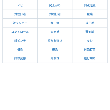
ノビ
尻上がり
同点阻止
対左打者
対右打者
援護
対ランナー
奪三振
威圧感
コントロール
安定感
豪速球
対ピンチ
打たれ強さ
キレ
根性
緩急
対強打者
打球反応
荒れ球
逃げ切り