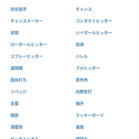
対左投手
チャンス
チャンスメーカー
コンタクトヒッター
逆境
ハイボールヒッター
ローボールヒッター
初球
スプレーヒッター
バレル
選球眼
プルヒッター
固め打ち
意外性
リベンジ
内野安打
走塁
捕手
強肩
ラッキーボーイ
満塁男
連発
ピッチトンネル
球持ち