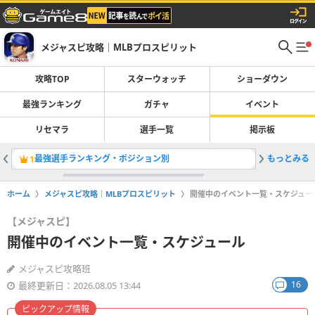
メジャスピ攻略｜MLBプロスピリット
攻略TOP
スターウォッチ
ショーダウン
最強ランキング
ガチャ
イベント
リセマラ
選手一覧
掲示板
最強選手ランキング・ポジション別
もっとみる
ショーダ
1
2
ホーム
メジャスピ攻略｜MLBプロスピリット
開催中のイベント一覧・スケジュー
【メジャスピ】
開催中のイベント一覧・スケジュール
メジャスピ攻略班
16
最終更新日：2026.08.05 13:44
ピックアップ情報