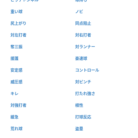
重い球
ノビ
尻上がり
同点阻止
対左打者
対右打者
奪三振
対ランナー
援護
豪速球
安定感
コントロール
威圧感
対ピンチ
キレ
打たれ強さ
対強打者
根性
緩急
打球反応
荒れ球
盗塁