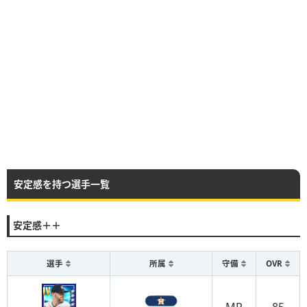
安定感を持つ選手一覧
安定感＋＋
選手
所属
守備
OVR
MR
85