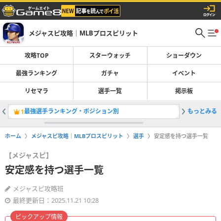
メジャスピ攻略｜MLBプロスピリット
攻略TOP
スターウォッチ
ショーダウン
最強ランキング
ガチャ
イベント
リセマラ
選手一覧
掲示板
最強選手ランキング・ポジション別
もっとみる
OTWお
1
2
ホーム
メジャスピ攻略｜MLBプロスピリット
選手
安定感を持つ選手一覧
【メジャスピ】
安定感を持つ選手一覧
メジャスピ攻略班
最終更新日：2025.11.21 10:28
ピックアップ情報