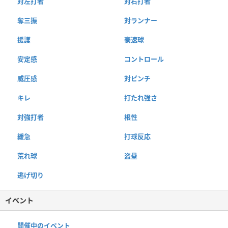
対左打者
対右打者
奪三振
対ランナー
援護
豪速球
安定感
コントロール
威圧感
対ピンチ
キレ
打たれ強さ
対強打者
根性
緩急
打球反応
荒れ球
盗塁
逃げ切り
イベント
開催中のイベント