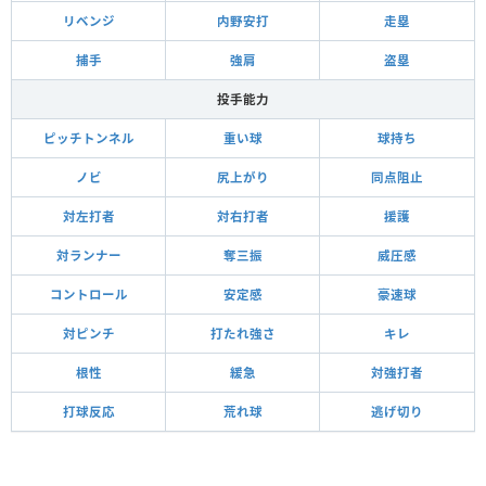
リベンジ
内野安打
走塁
捕手
強肩
盗塁
投手能力
ピッチトンネル
重い球
球持ち
ノビ
尻上がり
同点阻止
対左打者
対右打者
援護
対ランナー
奪三振
威圧感
コントロール
安定感
豪速球
対ピンチ
打たれ強さ
キレ
根性
緩急
対強打者
打球反応
荒れ球
逃げ切り