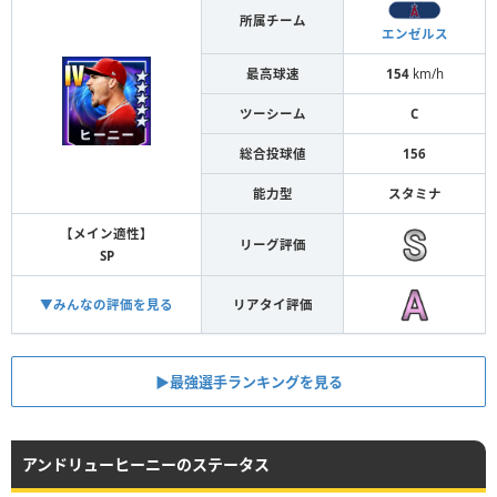
所属チーム
エンゼルス
最高球速
154
km/h
ツーシーム
C
総合投球値
156
能力型
スタミナ
【メイン適性】
リーグ評価
SP
▼みんなの評価を見る
リアタイ評価
▶︎最強選手ランキングを見る
アンドリューヒーニーのステータス