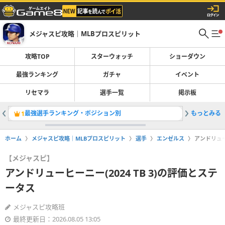
メジャスピ攻略｜MLBプロスピリット
攻略TOP
スターウォッチ
ショーダウン
最強ランキング
ガチャ
イベント
リセマラ
選手一覧
掲示板
最強選手ランキング・ポジション別
もっとみる
カルラリー
1
2
ホーム
メジャスピ攻略｜MLBプロスピリット
選手
エンゼルス
アンドリュー
【メジャスピ】
アンドリューヒーニー(2024 TB 3)の評価とステ
ータス
メジャスピ攻略班
最終更新日：2026.08.05 13:05