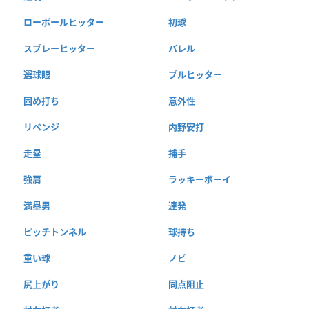
ローボールヒッター
初球
スプレーヒッター
バレル
選球眼
プルヒッター
固め打ち
意外性
リベンジ
内野安打
走塁
捕手
強肩
ラッキーボーイ
満塁男
連発
ピッチトンネル
球持ち
重い球
ノビ
尻上がり
同点阻止