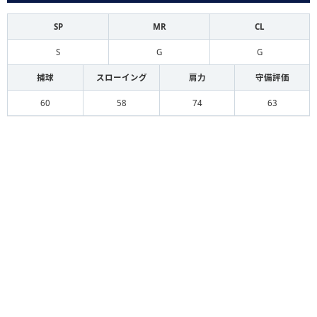
SP
MR
CL
S
G
G
捕球
スローイング
肩力
守備評価
60
58
74
63