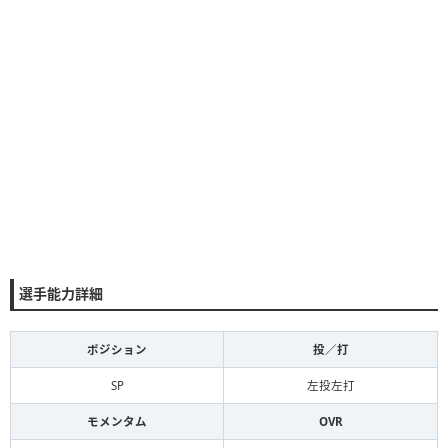
選手能力詳細
ポジション
投／打
SP
左投左打
モメンタム
OVR