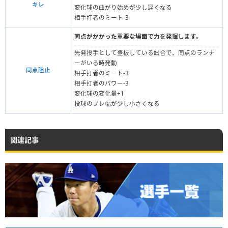
キレ
変化球の曲がり始めが少し遅くなる
相手打者のミート-3
同点がかかった重要な場面で力を発揮します。
先発投手として登板している試合で、同点のランナ
ーがいる時発動
同点阻止
相手打者のミート‐3
相手打者のパワー-3
変化球の変化量+1
投球のブレ幅が少し小さくなる
関連記事