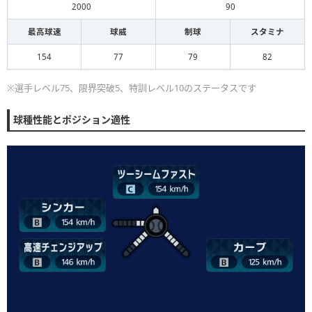
2000
90
最高球速
球威
制球
スタミナ
154
77
79
82
※選手レベル75、限界突破5、特訓レベル10のステータスです
球種性能とポジション適性