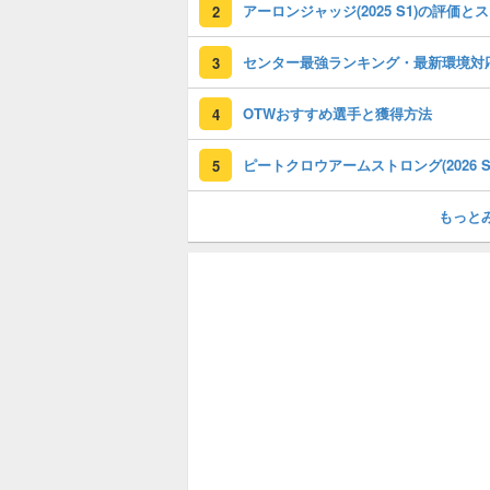
アー
2
センター最強ランキング・最新環境対
3
OTWおすすめ選手と獲得方法
4
5
もっと