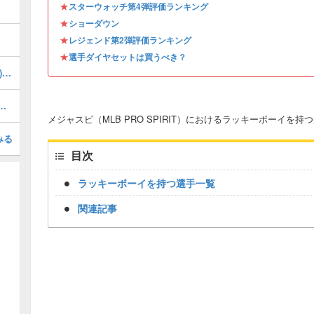
★
スターウォッチ第4弾評価ランキング
★
ショーダウン
★
レジェンド第2弾評価ランキング
★
選手ダイヤセットは買うべき？
クリストファーサンチェス(2026 S1 IS)の評価とステータス
(2026 S1 WS 2)の評価とステータス
メジャスピ（MLB PRO SPIRIT）におけるラッキーボーイを
みる
目次
ラッキーボーイを持つ選手一覧
関連記事
Loaded
:
/
Unmute
38.44%