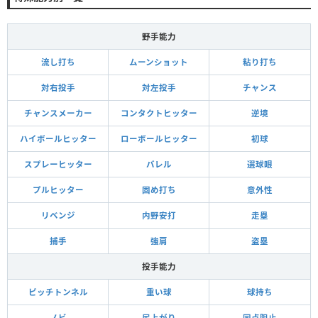
野手能力
流し打ち
ムーンショット
粘り打ち
対右投手
対左投手
チャンス
チャンスメーカー
コンタクトヒッター
逆境
ハイボールヒッター
ローボールヒッター
初球
スプレーヒッター
バレル
選球眼
プルヒッター
固め打ち
意外性
リベンジ
内野安打
走塁
捕手
強肩
盗塁
投手能力
ピッチトンネル
重い球
球持ち
ノビ
尻上がり
同点阻止