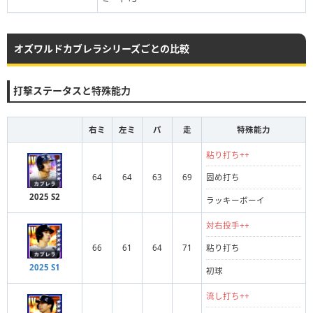
オズワルドカブレラシリーズごとの比較
打撃ステータスと特殊能力
右ミ
左ミ
パ
走
特殊能力
粘り打ち++
64
64
63
69
固め打ち
2025 S2
ラッキーボーイ
対右投手++
66
61
64
71
粘り打ち
2025 S1
初球
流し打ち++