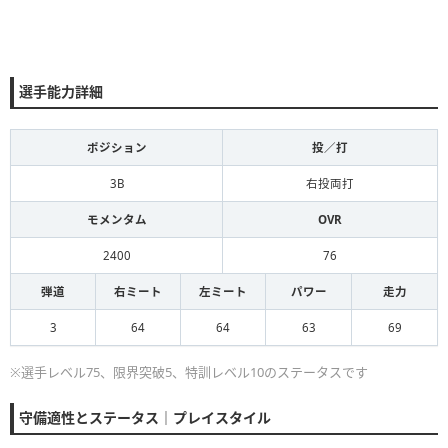
選手能力詳細
ポジション
投／打
3B
右投両打
モメンタム
OVR
2400
76
弾道
右ミート
左ミート
パワー
走力
3
64
64
63
69
※選手レベル75、限界突破5、特訓レベル10のステータスです
守備適性とステータス｜プレイスタイル