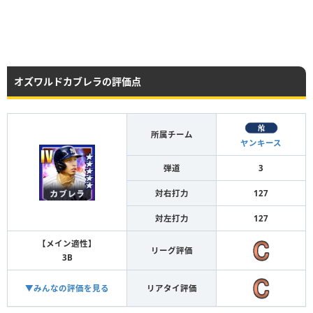
オズワルドカブレラの評価点
所属チーム
ヤンキース
弾道
3
対右打力
127
対左打力
127
【メイン適性】
リーグ評価
3B
▼みんなの評価を見る
リアタイ評価