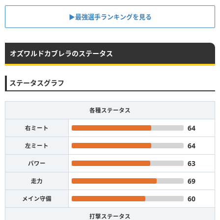
▶︎最強選手ランキングを見る
オズワルドカブレラのステータス
ステータスグラフ
各種ステータス
64
右ミート
64
左ミート
63
パワー
69
走力
60
メイン守備
打撃ステータス