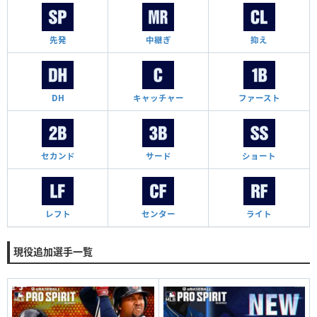
先発
中継ぎ
抑え
DH
キャッチャー
ファースト
セカンド
サード
ショート
レフト
センター
ライト
現役追加選手一覧