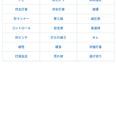
対左打者
対右打者
援護
対ランナー
奪三振
威圧感
コントロール
安定感
豪速球
対ピンチ
打たれ強さ
キレ
根性
緩急
対強打者
打球反応
荒れ球
逃げ切り