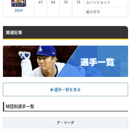
67
64
70
73
ムーンショット
2024
粘り打ち
関連記事
▶︎選手一覧を見る
球団別選手一覧
ア・リーグ