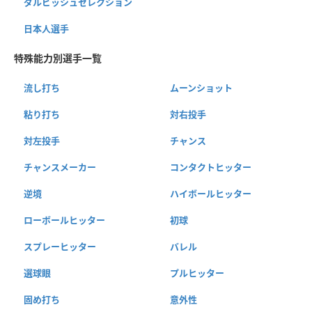
ダルビッシュセレクション
日本人選手
特殊能力別選手一覧
流し打ち
ムーンショット
粘り打ち
対右投手
対左投手
チャンス
チャンスメーカー
コンタクトヒッター
逆境
ハイボールヒッター
ローボールヒッター
初球
スプレーヒッター
バレル
選球眼
プルヒッター
固め打ち
意外性