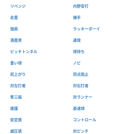
リベンジ
内野安打
走塁
捕手
強肩
ラッキーボーイ
満塁男
連発
ピッチトンネル
球持ち
重い球
ノビ
尻上がり
同点阻止
対左打者
対右打者
奪三振
対ランナー
援護
豪速球
安定感
コントロール
威圧感
対ピンチ