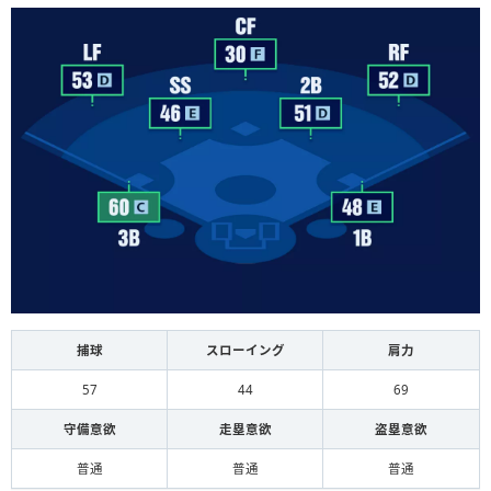
捕球
スローイング
肩力
57
44
69
守備意欲
走塁意欲
盗塁意欲
普通
普通
普通