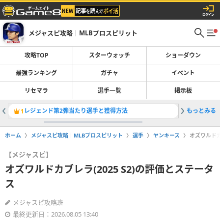
メジャスピ攻略｜MLBプロスピリット
攻略TOP
スターウォッチ
ショーダウン
最強ランキング
ガチャ
イベント
リセマラ
選手一覧
掲示板
レジェンド第2弾当たり選手と獲得方法
もっとみる
最強選手
1
2
ホーム
メジャスピ攻略｜MLBプロスピリット
選手
ヤンキース
オズワルドカ
【メジャスピ】
オズワルドカブレラ(2025 S2)の評価とステータ
ス
メジャスピ攻略班
最終更新日：2026.08.05 13:40