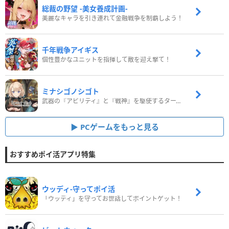
総裁の野望 -美女養成計画-
美麗なキャラを引き連れて金融戦争を制覇しよう！
千年戦争アイギス
個性豊かなユニットを指揮して敵を迎え撃て！
ミナシゴノシゴト
武器の『アビリティ』と『戦神』を駆使するターン制コマンドバトルRPG！
PCゲームをもっと見る
おすすめポイ活アプリ特集
ウッディ‐守ってポイ活
「ウッディ」を守ってお世話してポイントゲット！