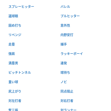
スプレーヒッター
バレル
選球眼
プルヒッター
固め打ち
意外性
リベンジ
内野安打
走塁
捕手
強肩
ラッキーボーイ
満塁男
連発
ピッチトンネル
球持ち
重い球
ノビ
尻上がり
同点阻止
対左打者
対右打者
奪三振
対ランナー