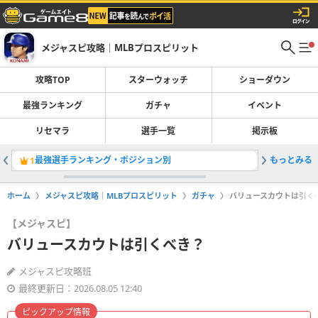
メジャスピ攻略｜MLBプロスピリット
攻略TOP
スターウォッチ
ショーダウン
最強ランキング
ガチャ
イベント
リセマラ
選手一覧
掲示板
最強選手ランキング・ポジション別
もっとみる
オールス
1
2
ホーム
メジャスピ攻略｜MLBプロスピリット
ガチャ
バリュースカウトは引く
【メジャスピ】
バリュースカウトは引くべき？
メジャスピ攻略班
最終更新日：2026.08.05 12:40
ピックアップ情報