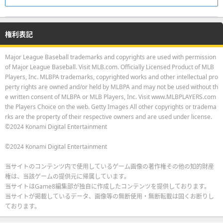
権利表記
Major League Baseball trademarks and copyrights are used with permission
of Major League Baseball. Visit MLB.com. Officially Licensed Product of MLB
Players, Inc. MLBPA trademarks, copyrighted works and other intellectual pro
perty rights are owned and/or held by MLBPA and may not be used without th
e written consent of MLBPA or MLB Players, Inc. Visit www.MLBPLAYERS.com
the Players Choice on the web. Getty Images All other copyrights or tradema
rks are the property of their respective owners and are used under license.
©2024 Konami Digital Entertainment
©2024 Konami Digital Entertainment
当サイトのコンテンツ内で使用しているゲーム画像の著作権その他の知的財産
権は、当該ゲームの提供元に帰属しています。
当サイトはGame8編集部が独自に作成したコンテンツを提供しております。
当サイトが掲載しているデータ、画像等の無断使用・無断転載は固くお断りし
ております。